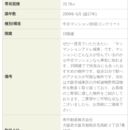
専有面積
70.78㎡
築年数
2009年 6月 (築17年)
種別/構造
中古マンション/鉄筋コンクリート
階建
15階建
ぜひ一度見ていただきたい、「サン
マンションアトレ城東」です。マン
ションにどんな人が住んでいるのか
も中古マンションなら事前に知れま
す。15階建てで街並みにも合ったお
すすめの物件です。徒歩11分で駅へ
備考
のアクセスが可能な物件です。当社
は大阪市城東区の片町線鴫野周辺物
件を数多く取り扱っており、お客様
のご希望に適した物件をご紹介して
おります。ご要望やご不明な点など
ございましたら、お気軽にご連絡下
さい。
寿不動産株式会社
大阪府大阪市都島区毛馬町２丁目7番