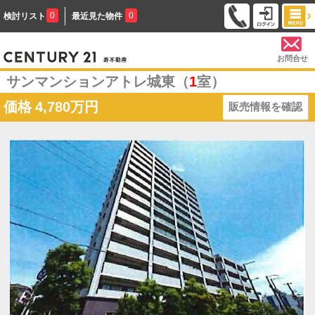
0
0
検討リスト
最近見た物件
お問合せ
サンマンションアトレ城東（
1
室）
価格
4,780万円
販売情報を確認