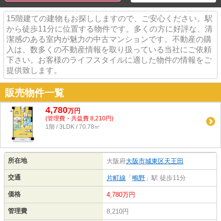
15階建ての建物もお探ししますので、ご安心ください。駅
から徒歩11分に位置する物件です。多くの方に好評な、清
潔感のある室内が魅力の中古マンションです。不動産の購
入は、数多くの不動産情報を取り扱っている当社にご依頼
下さい。お客様のライフスタイルに適した物件の情報をご
提供致します。
販売物件一覧
4,780
万
円
(管理費・共益費 8,210円)
1階 / 3LDK / 70.78㎡
所在地
大阪府
大阪市城東区
天王田
交通
片町線
「
鴫野
」駅 徒歩11分
価格
4,780万円
管理費
8,210円