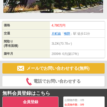
価格
4,780万円
交通
片町線
「
鴫野
」駅 徒歩11分
間取り
3LDK(70.78㎡)
(専有面積)
築年月
2009年 6月(築17年)
メールでお問い合わせする(無料)
電話でお問い合わせする
無料会員登録はこちら
公開物件数：
0
件
会員登録
会員物件数：
0
件