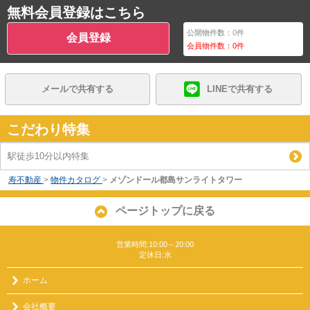
無料会員登録はこちら
公開物件数：
0
件
会員登録
会員物件数：
0
件
メールで共有する
LINEで共有する
こだわり特集
駅徒歩10分以内特集
寿不動産
>
物件カタログ
>
メゾンドール都島サンライトタワー
ページトップに戻る
営業時間:10:00～20:00
定休日:水
ホーム
会社概要