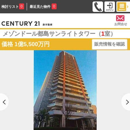
0
0
検討リスト
最近見た物件
お問合せ
メゾンドール都島サンライトタワー（
1
室）
価格
1億5,500万円
販売情報を確認