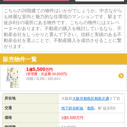
こちらの26階建ての物件はいかがでしょうか。中古ながら
も綺麗な室内と魅力的な住環境のマンションです。駅まで
徒歩8分の場所にある物件です。こちらの物件にはエレベ
ーターがあります。不動産の購入を検討しているなら、不
動産会社をしっかりと選んで下さい。信頼と実績のある不
動産会社を選ぶことで、不動産購入を成功させることに繋
がります。
販売物件一覧
1
5,500
億
万
円
(管理費・共益費 34,800円)
26階 / 3LDK / 165.64㎡
所在地
大阪府
大阪市都島区
都島北通
２丁目
交通
地下鉄谷町線
「
都島
」駅 徒歩8分
価格
1億5,500万円