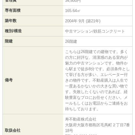
管理費
34,800円
専有面積
165.64㎡
築年数
2004年 9月 (築21年)
種別/構造
中古マンション/鉄筋コンクリート
階建
26階建
こちらは26階建ての建物です。多く
の方に好評な、清潔感のある室内が
魅力の中古マンションです。物件か
ら駅まで徒歩8分です。必須条件とし
て挙げる方が多い、エレベーター付
備考
きの物件です。不動産購入は人生で
一度あるかないかの大きな買い物で
す。失敗したくないのであれば、経
験豊富なプロにお任せください。メ
ールもしくはお電話からご連絡をお
待ちしております。
寿不動産株式会社
大阪府大阪市都島区毛馬町２丁目7番
取扱会社
18号