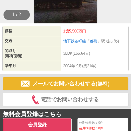
1 / 2
価格
1億5,500万円
交通
地下鉄谷町線
「
都島
」駅 徒歩8分
間取り
3LDK(165.64㎡)
(専有面積)
築年月
2004年 9月(築21年)
メールでお問い合わせする(無料)
電話でお問い合わせする
無料会員登録はこちら
公開物件数：
0
件
会員登録
会員物件数：
0
件