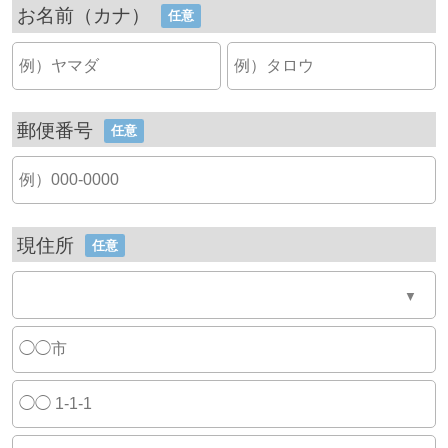
お名前（カナ）
任意
郵便番号
任意
現住所
任意
▼