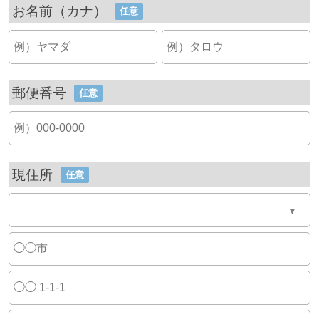
お名前（カナ）
任意
郵便番号
任意
現住所
任意
▼