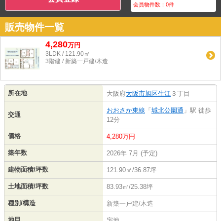
会員物件数：
0
件
販売物件一覧
4,280
万
円
3LDK / 121.90㎡
3階建 / 新築一戸建/木造
所在地
大阪府
大阪市旭区
生江
３丁目
おおさか東線
「
城北公園通
」駅 徒歩
交通
12分
価格
4,280万円
築年数
2026年 7月 (予定)
建物面積/坪数
121.90㎡/36.87坪
土地面積/坪数
83.93㎡/25.38坪
種別/構造
新築一戸建/木造
地目
宅地