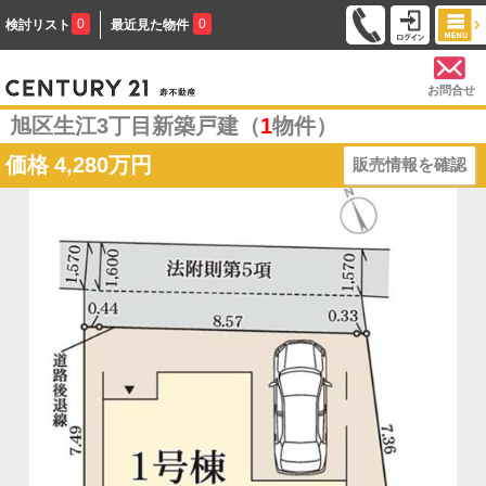
0
0
検討リスト
最近見た物件
お問合せ
旭区生江3丁目新築戸建（
1
物件）
価格
4,280万円
販売情報を確認