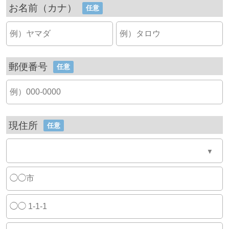
お名前（カナ）
任意
郵便番号
任意
現住所
任意
▼