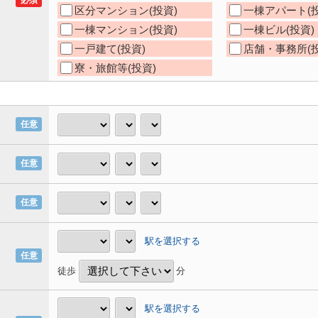
必須
区分マンション(投資)
一棟アパート(投
一棟マンション(投資)
一棟ビル(投資)
一戸建て(投資)
店舗・事務所(投
寮・旅館等(投資)
任意
任意
任意
駅を選択する
任意
徒歩
分
駅を選択する