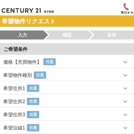
電話する
希望物件リクエスト
入力
確認
送信
ご希望条件
価格【売買物件】
任意
希望物件種別
任意
希望住所1
任意
希望住所2
任意
希望住所3
任意
希望沿線1
任意