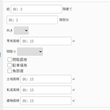
総
階建て
階部分
向き
専有面積
㎡
間取り
間取図有
駐車場有
角部屋
土地面積
㎡
私道面積
㎡
建物面積
㎡