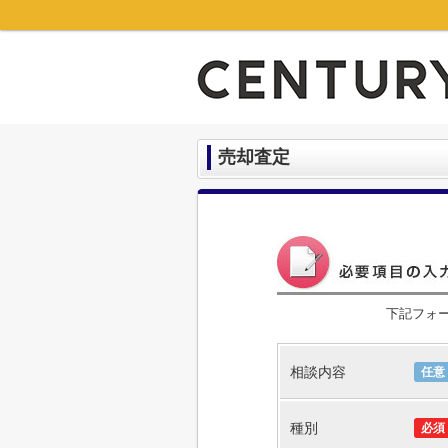
売却査定
下記フォ
相談内容
任意
種別
必須