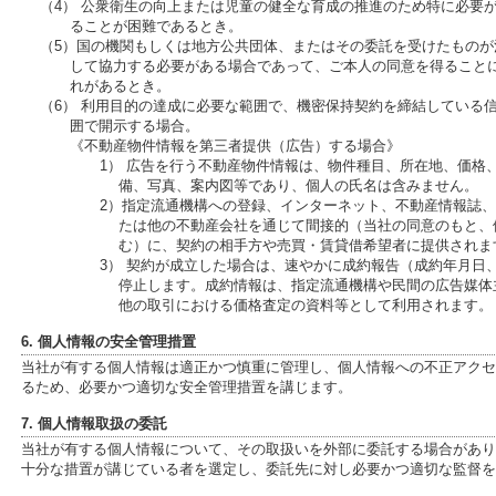
（4） 公衆衛生の向上または児童の健全な育成の推進のため特に必要
ることが困難であるとき。
（5）国の機関もしくは地方公共団体、またはその委託を受けたもの
して協力する必要がある場合であって、ご本人の同意を得ること
れがあるとき。
（6） 利用目的の達成に必要な範囲で、機密保持契約を締結している
囲で開示する場合。
《不動産物件情報を第三者提供（広告）する場合》
1） 広告を行う不動産物件情報は、物件種目、所在地、価格
備、写真、案内図等であり、個人の氏名は含みません。
2）指定流通機構への登録、インターネット、不動産情報誌
たは他の不動産会社を通じて間接的（当社の同意のもと、
む）に、契約の相手方や売買・賃貸借希望者に提供されま
3） 契約が成立した場合は、速やかに成約報告（成約年月日
停止します。成約情報は、指定流通機構や民間の広告媒体
他の取引における価格査定の資料等として利用されます。
6. 個人情報の安全管理措置
当社が有する個人情報は適正かつ慎重に管理し、個人情報への不正アクセ
るため、必要かつ適切な安全管理措置を講じます。
7. 個人情報取扱の委託
当社が有する個人情報について、その取扱いを外部に委託する場合があり
十分な措置が講じている者を選定し、委託先に対し必要かつ適切な監督を