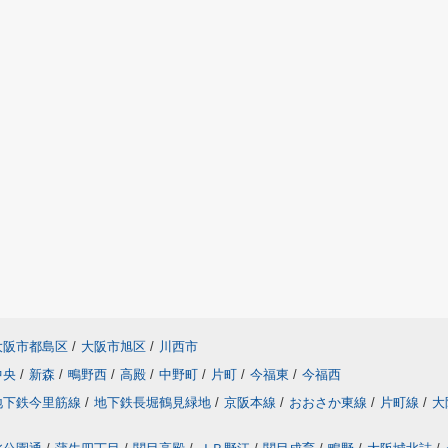
大阪市都島区
/
大阪市旭区
/
川西市
中央
/
新森
/
鴫野西
/
高殿
/
中野町
/
片町
/
今福東
/
今福西
地下鉄今里筋線
/
地下鉄長堀鶴見緑地
/
京阪本線
/
おおさか東線
/
片町線
/
大