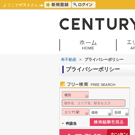
ようこそ
ゲスト
さん
寿不動産
>
プライバシーポリシー
プライバシーポリシー
種別
エリア| 駅
価格
面積
-
件該当