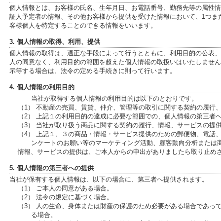
個人情報とは、お客様の氏名、生年月日、お電話番号、勤務先等の属性情報、
証人予定者の情報、その他お客様から提供を受けた情報において、1つま
客様個人を特定することのできる情報をいいます。
3. 個人情報の取得、利用、提供
個人情報の取得は、適正な手段によって行うとともに、利用目的の公表、
人の同意なく、利用目的の範囲を超えた個人情報の取扱いはいたしません
示等する場合は、法令の定める手続きに則って行います。
4. 個人情報の利用目的
当社が取得する個人情報の利用目的は以下のとおりです。
（1） 不動産の売買、賃貸、仲介、管理等の取引に関する契約の履行
（2） 上記１の利用目的の達成に必要な範囲での、個人情報の第三者
（3） 当社が取り扱う商品に関する契約の履行、情報、サービスの提
（4） 上記１、３の商品・情報・サービス提供のための郵便物、電話
ンケートのお願い等のマーケティング活動、顧客動向分析または
情報、サービスの提供は、ご本人からの申出がありましたら取り止め
5. 個人情報の第三者への提供
当社が保有する個人情報は、以下の場合に、第三者へ提供されます。
（1） ご本人の同意がある場合。
（2） 法令の規定に基づく場合。
（3） 人の生命、身体または財産の保護のため必要がある場合であっ
る場合。