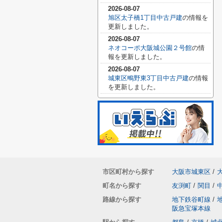
2026-08-07
旭区太子橋1丁目中古戸建
の情報を
更新しました。
2026-08-07
ネオコーポ大阪城公園２号館
の情
報を更新しました。
2026-08-07
城東区鴫野東3丁目中古戸建
の情報
を更新しました。
市区町村から探す
大阪市城東区
/
町名から探す
友渕町
/
関目
/
路線から探す
地下鉄谷町線
/
阪急宝塚本線