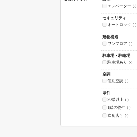
エレベーター
(-)
セキュリティ
オートロック
(-)
建物構造
ワンフロア
(-)
駐車場・駐輪場
駐車場あり
(-)
空調
個別空調
(-)
条件
20階以上
(-)
1階の物件
(-)
飲食店可
(-)