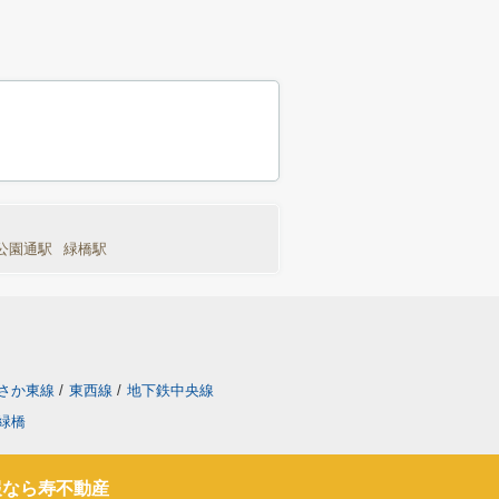
公園通駅
緑橋駅
さか東線
/
東西線
/
地下鉄中央線
緑橋
報なら寿不動産