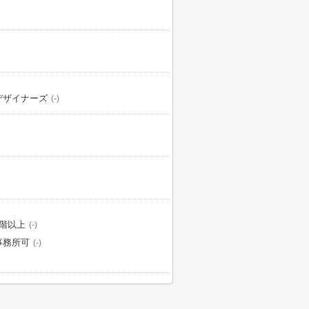
デザイナーズ
(-)
2階以上
(-)
事務所可
(-)