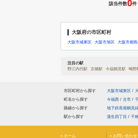
0
該当件数
件
大阪府の市区町村
大阪市城東区
大阪市旭区
大阪市都島
注目の駅
野江内代駅
京橋駅
今福鶴見駅
鴫野
市区町村から探す
大阪市城東区
/
町名から探す
今福西
/
古市
/
路線から探す
地下鉄長堀鶴見
駅から探す
蒲生四丁目
/
千
ホーム
お問い合わせ