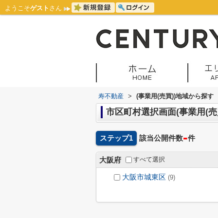
ようこそ
ゲスト
さん
寿不動産
>
(事業用(売買))地域から探す
市区町村選択画面(事業用(売買
-
ステップ1
該当公開件数
件
すべて選択
大阪府
大阪市城東区
(9)