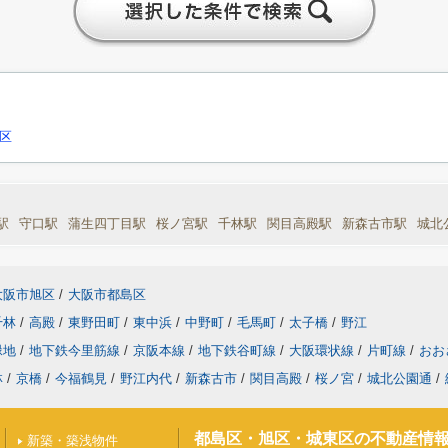
区
駅
守口駅
蒲生四丁目駅
桜ノ宮駅
千林駅
関目高殿駅
新森古市駅
城北
大阪市旭区
/
大阪市都島区
千林
/
高殿
/
東野田町
/
東中浜
/
中野町
/
毛馬町
/
太子橋
/
野江
緑地
/
地下鉄今里筋線
/
京阪本線
/
地下鉄谷町線
/
大阪環状線
/
片町線
/
おお
林
/
京橋
/
今福鶴見
/
野江内代
/
新森古市
/
関目高殿
/
桜ノ宮
/
城北公園通
/
都島区・旭区・城東区の不動産情
新築・築浅物件