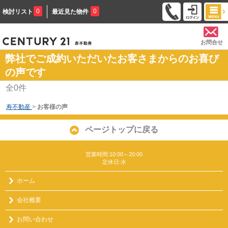
0
0
検討リスト
最近見た物件
お問合せ
弊社でご成約いただいたお客さまからのお喜び
の声です
全
0
件
寿不動産
>
お客様の声
ページトップに戻る
営業時間:10:00～20:00
定休日:水
ホーム
会社概要
お問い合わせ