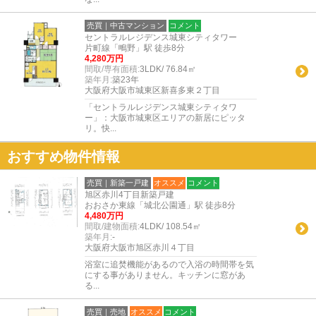
売買｜中古マンション
コメント
セントラルレジデンス城東シティタワー
片町線「鴫野」駅 徒歩8分
4,280万円
間取/専有面積:
3LDK/ 76.84㎡
築年月:
築23年
大阪府大阪市城東区新喜多東２丁目
「セントラルレジデンス城東シティタワ
ー」：大阪市城東区エリアの新居にピッタ
リ。快...
おすすめ物件情報
売買｜新築一戸建
オススメ
コメント
旭区赤川4丁目新築戸建
おおさか東線「城北公園通」駅 徒歩8分
4,480万円
間取/建物面積:
4LDK/ 108.54㎡
築年月:
-
大阪府大阪市旭区赤川４丁目
浴室に追焚機能があるので入浴の時間帯を気
にする事がありません。キッチンに窓があ
る...
売買｜売地
オススメ
コメント