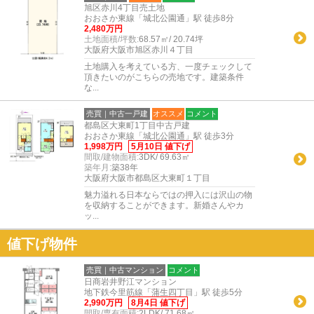
旭区赤川4丁目売土地
おおさか東線「城北公園通」駅 徒歩8分
2,480万円
土地面積/坪数:
68.57㎡/ 20.74坪
大阪府大阪市旭区赤川４丁目
土地購入を考えている方、一度チェックして
頂きたいのがこちらの売地です。建築条件
な...
売買｜中古一戸建
オススメ
コメント
都島区大東町1丁目中古戸建
おおさか東線「城北公園通」駅 徒歩3分
1,998万円
5月10日 値下げ
間取/建物面積:
3DK/ 69.63㎡
築年月:
築38年
大阪府大阪市都島区大東町１丁目
魅力溢れる日本ならではの押入には沢山の物
を収納することができます。新婚さんやカ
ッ...
値下げ物件
売買｜中古マンション
コメント
日商岩井野江マンション
地下鉄今里筋線「蒲生四丁目」駅 徒歩5分
2,990万円
8月4日 値下げ
間取/専有面積:
2LDK/ 71.68㎡