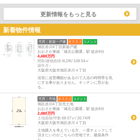
更新情報をもっと見る
新着物件情報
売買｜新築一戸建
オススメ
コメント
旭区赤川4丁目新築戸建
おおさか東線「城北公園通」駅 徒歩8分
4,480万円
間取/建物面積:
4LDK/ 108.54㎡
築年月:
-
大阪府大阪市旭区赤川４丁目
浴室に追焚機能があるので入浴の時間帯を気
にする事がありません。キッチンに窓があ
る...
売買｜売地
オススメ
コメント
旭区赤川4丁目売土地
おおさか東線「城北公園通」駅 徒歩8分
2,480万円
土地面積/坪数:
68.57㎡/ 20.74坪
大阪府大阪市旭区赤川４丁目
土地購入を考えている方、一度チェックして
頂きたいのがこちらの売地です。建築条件
な...