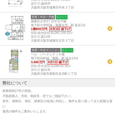
築年月:
築46年
大阪府大阪市城東区中央３丁目
売買｜中古一戸建
コメント
城東区古市3丁目中古戸建
地下鉄今里筋線「新森古市」駅 徒歩2分
1億800万円
8月3日 値下げ
間取/建物面積:
6LDK/ 139.10㎡
築年月:
築13年
大阪府大阪市城東区古市３丁目
売買｜中古マンション
コメント
ベル・パークシティＨ棟
地下鉄谷町線「都島」駅 徒歩14分
3,480万円
8月3日 値下げ
間取/専有面積:
2LDK/ 62.56㎡
築年月:
築41年
大阪府大阪市都島区友渕町１丁目
弊社について
創業昭和27年の実績。
不動産購入、売却、相続等、何でもご相談下さい。
長年、都島区、旭区、城東区の地域に特化し、物件を取り扱ってきた経験を基
に
最高の物件をご案内いたします。