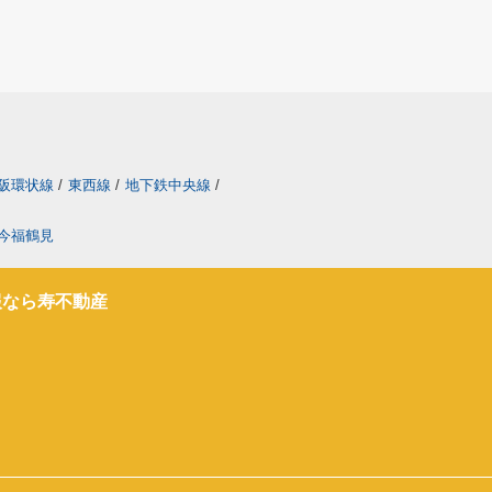
阪環状線
/
東西線
/
地下鉄中央線
/
今福鶴見
報なら寿不動産