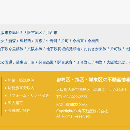
大阪市都島区
/
大阪市旭区
/
川西市
中央
/
新森
/
鴫野西
/
高殿
/
中野町
/
片町
/
今福東
/
今福西
地下鉄今里筋線
/
京阪本線
/
地下鉄長堀鶴見緑地
/
おおさか東線
/
片町線
/
大
北公園通
/
蒲生四丁目
/
関目高殿
/
関目成育
/
ＪＲ野江
/
鴫野
/
大阪城北詰
/
都島区・旭区・城東区の不動産情
新築・築浅物件
駅徒歩10分以内
大阪府大阪市都島区毛馬町２丁目7番18号
リフォーム・リノベ済み
TEL:06-6922-2223
即入居可
FAX:06-6922-2267
会員限定物件
Copyright(c) 寿不動産株式会社
All Rights Reserved.