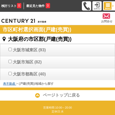
0
0
検討リスト
最近見た物件
お問合せ
市区町村選択画面(戸建(売買))
大阪府の市区郡(戸建(売買))
大阪市城東区
(93)
大阪市旭区
(82)
大阪市都島区
(40)
寿不動産
>
(戸建(売買))地域から探す
ページトップに戻る
営業時間:10:00～20:00
定休日:水