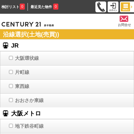
0
0
検討リスト
最近見た物件
お問合せ
沿線選択(土地(売買))
JR
大阪環状線
片町線
東西線
おおさか東線
大阪メトロ
地下鉄谷町線