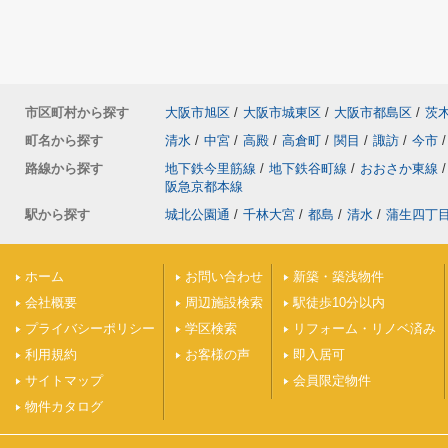
市区町村から探す
大阪市旭区
/
大阪市城東区
/
大阪市都島区
/
茨
町名から探す
清水
/
中宮
/
高殿
/
高倉町
/
関目
/
諏訪
/
今市
/
路線から探す
地下鉄今里筋線
/
地下鉄谷町線
/
おおさか東線
/
阪急京都本線
駅から探す
城北公園通
/
千林大宮
/
都島
/
清水
/
蒲生四丁
ホーム
お問い合わせ
新築・築浅物件
会社概要
周辺施設検索
駅徒歩10分以内
プライバシーポリシー
学区検索
リフォーム・リノベ済み
利用規約
お客様の声
即入居可
サイトマップ
会員限定物件
物件カタログ