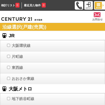
0
0
検討リスト
最近見た物件
お問合せ
沿線選択(戸建(売買))
JR
大阪環状線
片町線
東西線
おおさか東線
大阪メトロ
地下鉄谷町線