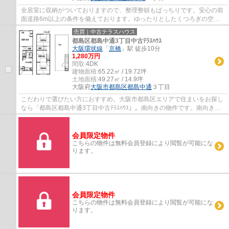
全居室に収納がついておりますので、整理整頓もばっちりです。安心の前
面道路6m以上の条件を備えております。ゆったりとしたくつろぎの空間
のある、7LDKの物件です。建物面積256.44平...
売買｜中古テラスハウス
都島区都島中通3丁目中古ﾃﾗｽﾊｳｽ
大阪環状線
「
京橋
」駅 徒歩10分
1,280万円
間取:
4DK
建物面積:
65.22㎡ / 19.72坪
土地面積:
49.27㎡ / 14.9坪
大阪府
大阪市都島区
都島中通
３丁目
こだわりで選びたい方におすすめ。大阪市都島区エリアで住まいをお探し
なら「都島区都島中通3丁目中古ﾃﾗｽﾊｳｽ」。南向きの物件です。南向きの
物件をお探しの方、コチラよりご覧ください...
会員限定物件
こちらの物件は無料会員登録により閲覧が可能にな
ります。
会員限定物件
こちらの物件は無料会員登録により閲覧が可能にな
ります。