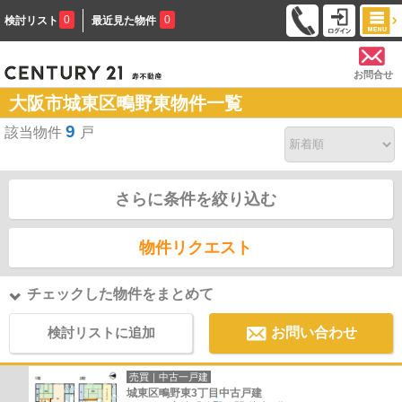
0
0
検討リスト
最近見た物件
お問合せ
大阪市城東区鴫野東物件一覧
9
該当物件
戸
さらに条件を絞り込む
物件リクエスト
チェックした物件をまとめて
検討リストに追加
お問い合わせ
売買｜中古一戸建
城東区鴫野東3丁目中古戸建