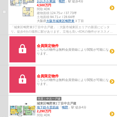
おおさか東線
「
鴫野
」駅 徒歩4分
4,500万円
間取:
4DK
建物面積:
124.75㎡ / 37.73坪
土地面積:
94.71㎡ / 28.64坪
大阪府
大阪市城東区
鴫野東
３丁目
「城東区鴫野東3丁目中古戸建」：大阪市城東区エリアの新居にピッタ
リ。徒歩4分の場所に駅があります。立地も良い4DKの物件がオススメで
す。クローゼット付きの物件です。ご希望のお住...
会員限定物件
こちらの物件は無料会員登録により閲覧が可能にな
ります。
会員限定物件
こちらの物件は無料会員登録により閲覧が可能にな
ります。
売買｜中古一戸建
城東区鴫野東1丁目中古戸建
地下鉄今里筋線
「
鴫野
」駅 徒歩4分
2,290万円
間取:
4DK