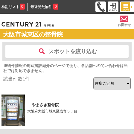
0
0
検討リスト
最近見た物件
お問合せ
大阪市城東区の整骨院
スポットを絞り込む
※物件情報の周辺施設紹介のページであり、各店舗への問い合わせは当
社では対応できません。
該当件数
1
件
やまさき整骨院
大阪府大阪市城東区成育５丁目
-