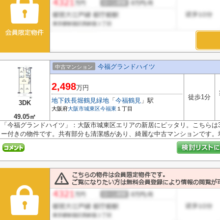
今福グランドハイツ
中古マンション
2,498
万円
徒歩1分
地下鉄長堀鶴見緑地
「
今福鶴見
」駅
3DK
大阪府
大阪市城東区
今福東
１丁目
49.05㎡
「今福グランドハイツ」：大阪市城東区エリアの新居にピッタリ。こちらは3
ー付きの物件です。共有部分も清潔感があり、綺麗な中古マンションです。地下