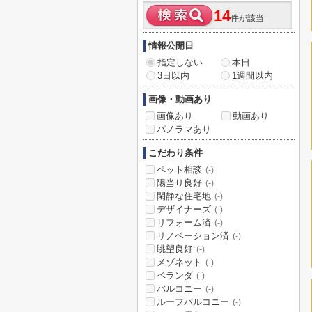
14
件が該当
情報公開日
指定しない
本日
3日以内
1週間以内
画像・動画あり
画像あり
動画あり
パノラマあり
こだわり条件
ペット相談
(-)
陽当り良好
(-)
閑静な住宅地
(-)
デザイナーズ
(-)
リフォーム済
(-)
リノベーション済
(-)
眺望良好
(-)
メゾネット
(-)
ベランダ
(-)
バルコニー
(-)
ルーフバルコニー
(-)