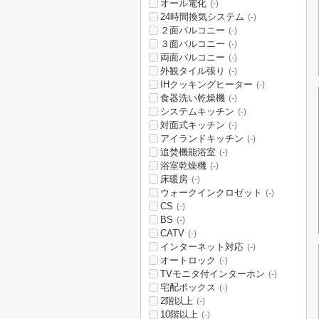
オール電化
(-)
24時間換気システム
(-)
２面バルコニー
(-)
３面バルコニー
(-)
両面バルコニー
(-)
外観タイル張り
(-)
IHクッキングヒーター
(-)
食器洗い乾燥機
(-)
システムキッチン
(-)
対面式キッチン
(-)
アイランドキッチン
(-)
追焚機能浴室
(-)
浴室乾燥機
(-)
床暖房
(-)
ウォークインクロゼット
(-)
CS
(-)
BS
(-)
CATV
(-)
インターネット対応
(-)
オートロック
(-)
TVモニタ付インターホン
(-)
宅配ボックス
(-)
2階以上
(-)
10階以上
(-)