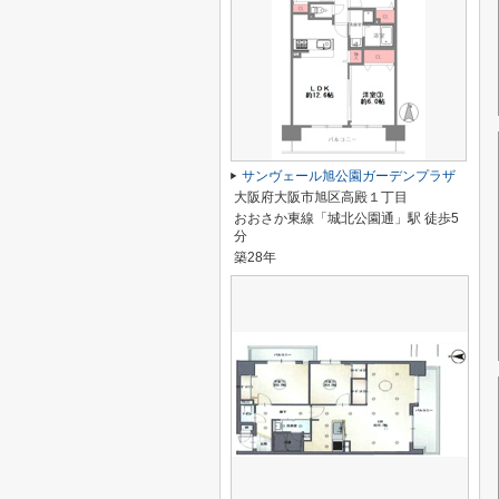
サンヴェール旭公園ガーデンプラザ
大阪府大阪市旭区高殿１丁目
おおさか東線「城北公園通」駅 徒歩5
分
築28年