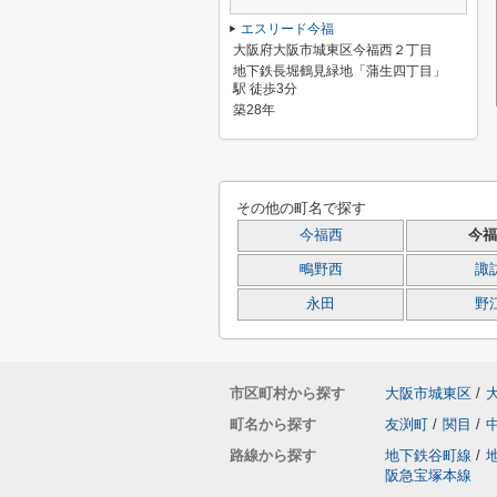
エスリード今福
大阪府大阪市城東区今福西２丁目
地下鉄長堀鶴見緑地「蒲生四丁目」
駅 徒歩3分
築28年
その他の町名で探す
今福西
今福
鴫野西
諏
永田
野
市区町村から探す
大阪市城東区
/
町名から探す
友渕町
/
関目
/
路線から探す
地下鉄谷町線
/
阪急宝塚本線