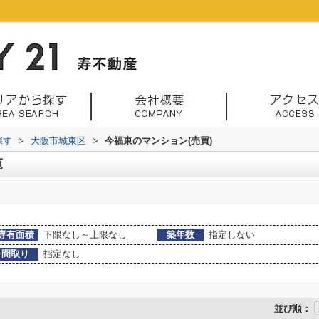
探す
>
大阪市城東区
>
今福東のマンション(売買)
覧
専有面積
下限なし～上限なし
築年数
指定しない
間取り
指定なし
並び順：