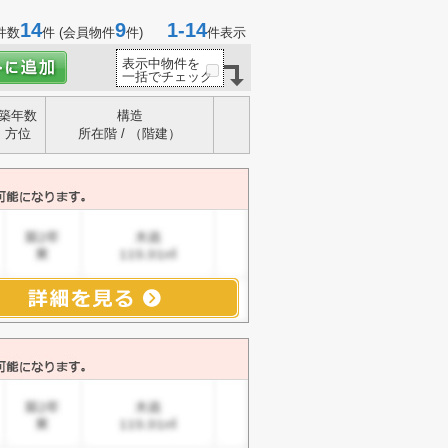
14
9
1-14
件数
件 (会員物件
件)
件表示
表示中物件を
一括でチェック
築年数
構造
方位
所在階 / （階建）