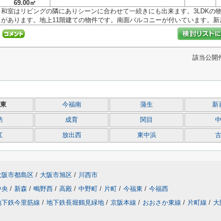
69.00㎡
和室はリビングの隣にありシーンに合わせて一続きにも出来ます。3LDKの
があります。地上11階建ての物件です。南面バルコニーが付いています。新居.
該当公開
東
今福南
蒲生
新
訪
成育
関目
江
放出西
東中浜
大阪市都島区
/
大阪市旭区
/
川西市
中央
/
新森
/
鴫野西
/
高殿
/
中野町
/
片町
/
今福東
/
今福西
地下鉄今里筋線
/
地下鉄長堀鶴見緑地
/
京阪本線
/
おおさか東線
/
片町線
/
大