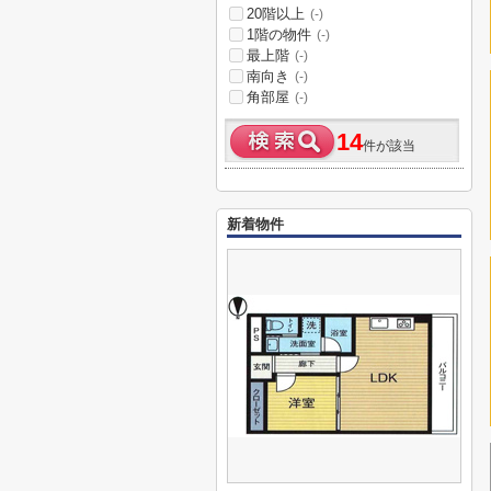
20階以上
(-)
1階の物件
(-)
最上階
(-)
南向き
(-)
角部屋
(-)
14
件が該当
新着物件