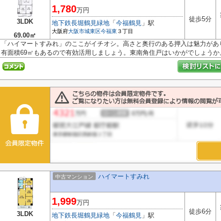
1,780
万円
徒歩5分
3LDK
地下鉄長堀鶴見緑地
「
今福鶴見
」駅
大阪府
大阪市城東区
今福東
３丁目
69.00㎡
「ハイマートすみれ」のここがイチオシ。高さと奥行のある押入は魅力があ
有面積69㎡もあるので有効活用しましょう。東南角住戸はいかがでしょうか。.
ハイマートすみれ
中古マンション
1,999
万円
徒歩6分
3LDK
地下鉄長堀鶴見緑地
「
今福鶴見
」駅