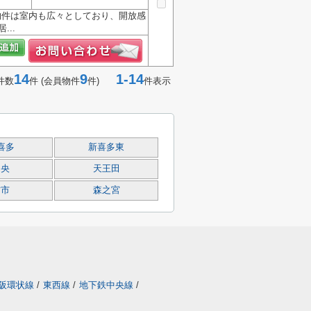
物件は室内も広々としており、開放感
..
14
9
1-14
件数
件 (会員物件
件)
件表示
喜多
新喜多東
中央
天王田
古市
森之宮
阪環状線
/
東西線
/
地下鉄中央線
/