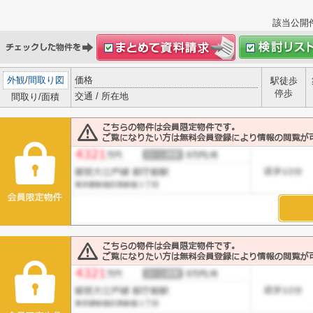
該当公開
外観
/
間取り図
価格
駅徒歩
停歩
交通 / 所在地
間取り/面積