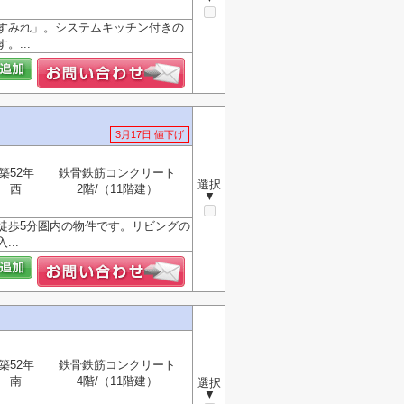
すみれ」。システムキッチン付きの
...
3月17日 値下げ
築52年
鉄骨鉄筋コンクリート
選択
西
2階/（11階建）
▼
徒歩5分圏内の物件です。リビングの
..
築52年
鉄骨鉄筋コンクリート
南
4階/（11階建）
選択
▼