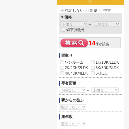
指定しない
新築
中古
▼価格
～
値下げ物件
14
件が該当
間取り
ワンルーム
1K/1DK/1LDK
2K/2DK/2LDK
3K/3DK/3LDK
4K/4DK/4LDK
5K以上
専有面積
～
駅からの徒歩
築年数