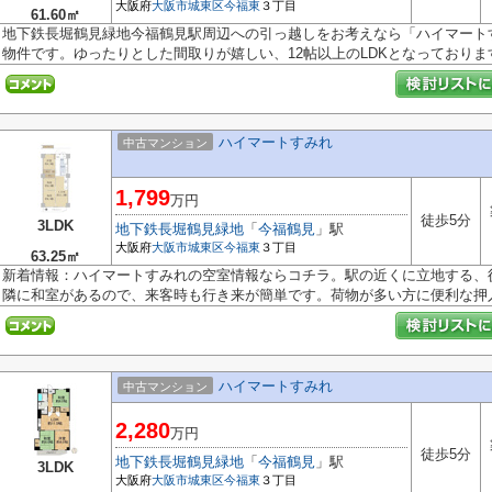
大阪府
大阪市城東区
今福東
３丁目
61.60㎡
地下鉄長堀鶴見緑地今福鶴見駅周辺への引っ越しをお考えなら「ハイマート
物件です。ゆったりとした間取りが嬉しい、12帖以上のLDKとなっております。
ハイマートすみれ
中古マンション
1,799
万円
徒歩5分
3LDK
地下鉄長堀鶴見緑地
「
今福鶴見
」駅
大阪府
大阪市城東区
今福東
３丁目
63.25㎡
新着情報：ハイマートすみれの空室情報ならコチラ。駅の近くに立地する、
隣に和室があるので、来客時も行き来が簡単です。荷物が多い方に便利な押入.
ハイマートすみれ
中古マンション
2,280
万円
徒歩5分
地下鉄長堀鶴見緑地
「
今福鶴見
」駅
3LDK
大阪府
大阪市城東区
今福東
３丁目