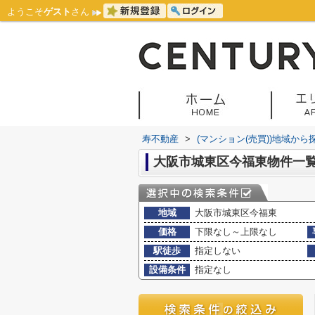
ようこそ
ゲスト
さん
寿不動産
>
(マンション(売買))地域から
大阪市城東区今福東物件一
地域
大阪市城東区今福東
価格
下限なし～上限なし
駅徒歩
指定しない
設備条件
指定なし