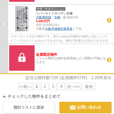
売買｜中古マンション
リバーサイドガーデン京橋
大阪環状線
「
京橋
」駅 徒歩4分
5,480万円
間取:
2LK/66.63㎡
大阪府
大阪市城東区
新喜多
１丁目
クローゼット付きの物件です。駅から徒歩4分圏内の物件に住むことで、
どこへでもすぐにお出かけできますね。便利で快適な生活ができる中古マ
ンションです。新婚生活にはリビングのある...
会員限定物件
こちらの物件は無料会員登録により閲覧が可能にな
ります。
該当公開件数
72
件 (会員物件
57
件)
1-20
件表示
1
2
3
4
<<前へ
次へ>>
最初
チェックした物件をまとめて
検討リストに追加
お問い合わせ