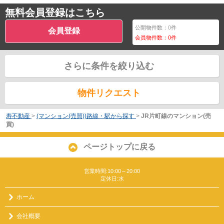
無料会員登録はこちら
公開物件数：
0
件
会員登録
会員物件数：
0
件
さらに条件を絞り込む
物件リクエスト
寿不動産
>
(マンション(売買))路線・駅から探す
>
JR片町線のマンション(売
買)
ページトップに戻る
営業時間:10:00～20:00
定休日:水
ホーム
会社概要