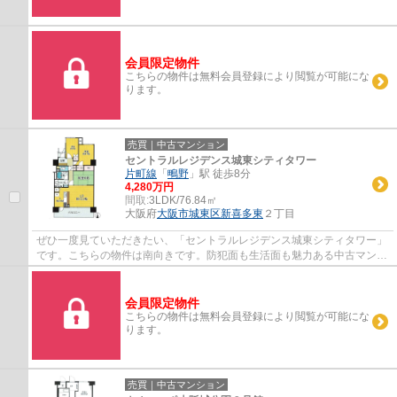
会員限定物件
こちらの物件は無料会員登録により閲覧が可能にな
ります。
売買｜中古マンション
セントラルレジデンス城東シティタワー
片町線
「
鴫野
」駅 徒歩8分
4,280万円
間取:
3LDK/76.84㎡
大阪府
大阪市城東区
新喜多東
２丁目
ぜひ一度見ていただきたい、「セントラルレジデンス城東シティタワー」
です。こちらの物件は南向きです。防犯面も生活面も魅力ある中古マンシ
ョンです。14.17㎡のバルコニー付き物件で...
会員限定物件
こちらの物件は無料会員登録により閲覧が可能にな
ります。
売買｜中古マンション