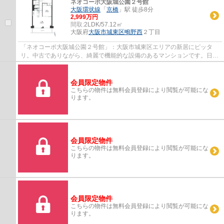
ネオコーポ大阪城公園２号館
大阪環状線
「
京橋
」駅 徒歩8分
2,999万円
間取:
2LDK/57.12㎡
大阪府
大阪市城東区
鴫野西
２丁目
「ネオコーポ大阪城公園２号館」：大阪市城東区エリアの新居にピッタ
リ。中古でありながら、綺麗で機能的な設備のあるマンションです。日中
心地よく過ごせる、南向きの物件はいかがで...
会員限定物件
こちらの物件は無料会員登録により閲覧が可能にな
ります。
会員限定物件
こちらの物件は無料会員登録により閲覧が可能にな
ります。
会員限定物件
こちらの物件は無料会員登録により閲覧が可能にな
ります。