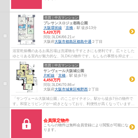
売買｜中古マンション
プレサンスロジェ都島公園
大阪環状線
「
京橋
」駅 徒歩13分
5,420万円
間取:
3LDK/66.21㎡
大阪府
大阪市都島区
都島中通
２丁目
浴室乾燥機のあるお風呂場は洗濯物を干すときにも便利です。広々とした
ゆとりある室内が魅力的な、3LDKの物件です。もしもの事態を抑止す
る、オートロック機能が備わっています。室内...
売買｜中古マンション
サンヴェール大阪城公園
片町線
「
京橋
」駅 徒歩7分
4,450万円
間取:
3LDK/70.86㎡
大阪府
大阪市城東区
鴫野西
２丁目
「サンヴェール大阪城公園」のここがイチオシ。駅から徒歩7分の物件で
す。和室とリビングが一続きとなっており、利便性が高くなっています。
ゆったりとした間取りが嬉しい、12帖以上の...
会員限定物件
こちらの物件は無料会員登録により閲覧が可能にな
ります。