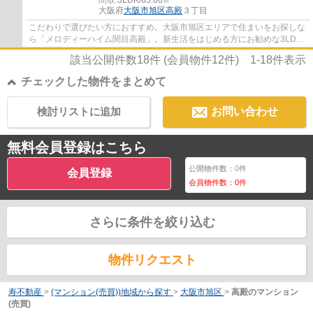
大阪府
大阪市旭区
高殿
３丁目
こだわりで選びたい方におすすめ。大阪市旭区エリアで住まいをお探しな
ら「メロディーハイム関目高殿」。新生活をはじめる方にお勧めな3LDK
の物件があります。バルコニーをご活用いた...
該当公開件数
18
件 (会員物件
12
件)
1-18
件表示
チェックした物件をまとめて
検討リストに追加
お問い合わせ
無料会員登録はこちら
公開物件数：
0
件
会員登録
会員物件数：
0
件
さらに条件を絞り込む
物件リクエスト
寿不動産
>
(マンション(売買))地域から探す
>
大阪市旭区
>
高殿のマンション
(売買)