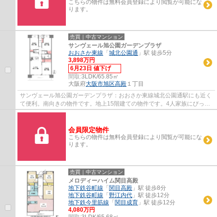
こちらの物件は無料会員登録により閲覧が可能にな
ります。
売買｜中古マンション
サンヴェール旭公園ガーデンプラザ
おおさか東線
「
城北公園通
」駅 徒歩5分
3,898万円
6月23日 値下げ
間取:
3LDK/65.85㎡
大阪府
大阪市旭区
高殿
１丁目
サンヴェール旭公園ガーデンプラザ：おおさか東線城北公園通駅にも近く
て便利。南向きの物件です。地上15階建ての物件です。4人家族にぴった
りの広さのある3LDKの物件情報は当社まで。...
会員限定物件
こちらの物件は無料会員登録により閲覧が可能にな
ります。
売買｜中古マンション
メロディーハイム関目高殿
地下鉄谷町線
「
関目高殿
」駅 徒歩8分
地下鉄谷町線
「
野江内代
」駅 徒歩12分
地下鉄今里筋線
「
関目成育
」駅 徒歩12分
4,080万円
間取:
3LDK/65.68㎡