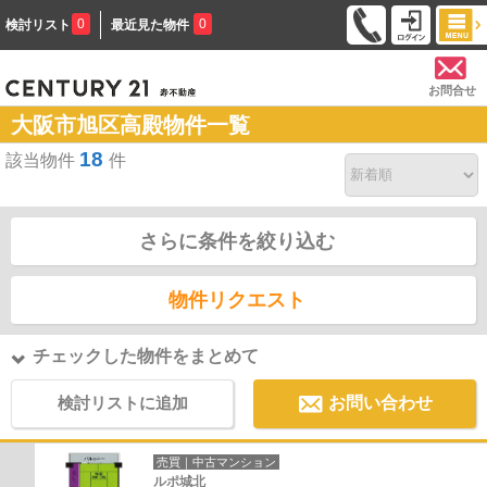
0
0
検討リスト
最近見た物件
お問合せ
大阪市旭区高殿物件一覧
18
該当物件
件
さらに条件を絞り込む
物件リクエスト
チェックした物件をまとめて
検討リストに追加
お問い合わせ
売買｜中古マンション
ルポ城北