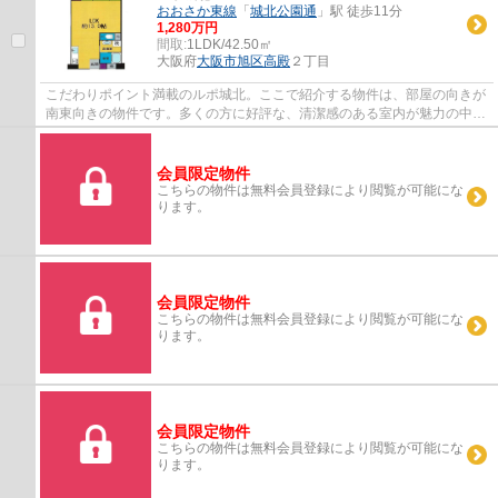
おおさか東線
「
城北公園通
」駅 徒歩11分
1,280万円
間取:
1LDK/42.50㎡
大阪府
大阪市旭区
高殿
２丁目
こだわりポイント満載のルポ城北。ここで紹介する物件は、部屋の向きが
南東向きの物件です。多くの方に好評な、清潔感のある室内が魅力の中古
マンションです。駅まで徒歩11分の場所に...
会員限定物件
こちらの物件は無料会員登録により閲覧が可能にな
ります。
会員限定物件
こちらの物件は無料会員登録により閲覧が可能にな
ります。
会員限定物件
こちらの物件は無料会員登録により閲覧が可能にな
ります。