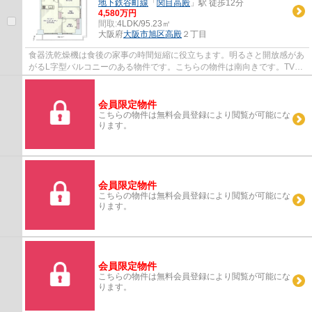
地下鉄谷町線
「
関目高殿
」駅 徒歩12分
4,580万円
間取:
4LDK/95.23㎡
大阪府
大阪市旭区
高殿
２丁目
食器洗乾燥機は食後の家事の時間短縮に役立ちます。明るさと開放感があ
がるL字型バルコニーのある物件です。こちらの物件は南向きです。TVイ
ンターホン付きなので、部屋から訪問者の顔...
会員限定物件
こちらの物件は無料会員登録により閲覧が可能にな
ります。
会員限定物件
こちらの物件は無料会員登録により閲覧が可能にな
ります。
会員限定物件
こちらの物件は無料会員登録により閲覧が可能にな
ります。