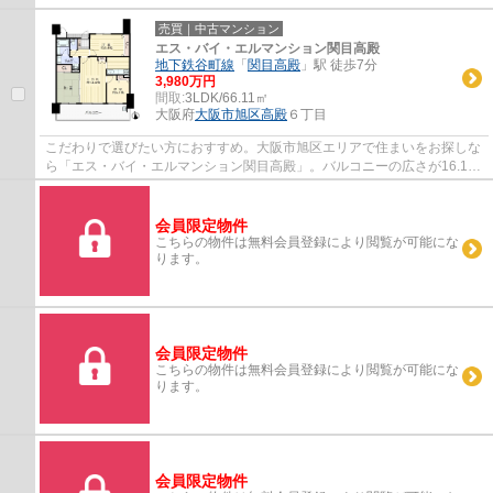
売買｜中古マンション
エス・バイ・エルマンション関目高殿
地下鉄谷町線
「
関目高殿
」駅 徒歩7分
3,980万円
間取:
3LDK/66.11㎡
大阪府
大阪市旭区
高殿
６丁目
こだわりで選びたい方におすすめ。大阪市旭区エリアで住まいをお探しな
ら「エス・バイ・エルマンション関目高殿」。バルコニーの広さが16.15
平米の物件です。開放感のある間取りの3LDK...
会員限定物件
こちらの物件は無料会員登録により閲覧が可能にな
ります。
会員限定物件
こちらの物件は無料会員登録により閲覧が可能にな
ります。
会員限定物件