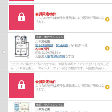
会員限定物件
こちらの物件は無料会員登録により閲覧が可能にな
ります。
売買｜中古マンション
ルネ旭公園
地下鉄谷町線
「
関目高殿
」駅 徒歩12分
2,880万円
間取:
3LDK/70.59㎡
大阪府
大阪市旭区
高殿
２丁目
こだわりで選びたい方におすすめ。大阪市旭区エリアで住まいをお探しな
ら「ルネ旭公園」。TVインターフォン付きの物件です。利便性の高い角
住戸は夏を快適に涼しく過ごす事が可能です...
会員限定物件
こちらの物件は無料会員登録により閲覧が可能にな
ります。
売買｜中古マンション
ルネ旭公園