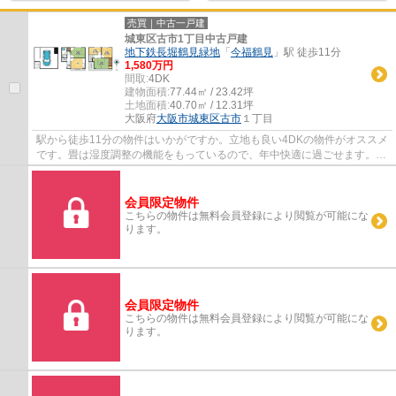
売買｜中古一戸建
城東区古市1丁目中古戸建
地下鉄長堀鶴見緑地
「
今福鶴見
」駅 徒歩11分
1,580万円
間取:
4DK
建物面積:
77.44㎡ / 23.42坪
土地面積:
40.70㎡ / 12.31坪
大阪府
大阪市城東区
古市
１丁目
駅から徒歩11分の物件はいかがですか。立地も良い4DKの物件がオススメ
です。畳は湿度調整の機能をもっているので、年中快適に過ごせます。中
古の戸建て物件のご紹介です。大阪市城東区...
会員限定物件
こちらの物件は無料会員登録により閲覧が可能にな
ります。
会員限定物件
こちらの物件は無料会員登録により閲覧が可能にな
ります。