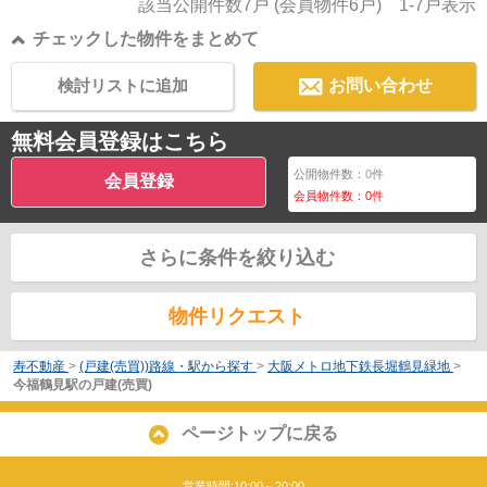
該当公開件数
7
戸 (会員物件
6
戸)
1-7
戸表示
チェックした物件をまとめて
検討リストに追加
お問い合わせ
無料会員登録はこちら
公開物件数：
0
件
会員登録
会員物件数：
0
件
さらに条件を絞り込む
物件リクエスト
寿不動産
>
(戸建(売買))路線・駅から探す
>
大阪メトロ地下鉄長堀鶴見緑地
>
今福鶴見駅の戸建(売買)
ページトップに戻る
営業時間:10:00～20:00