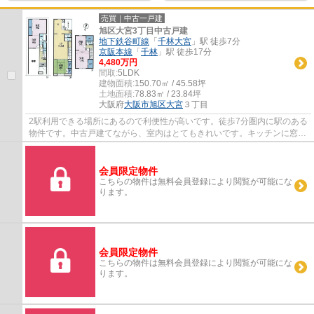
売買｜中古一戸建
旭区大宮3丁目中古戸建
地下鉄谷町線
「
千林大宮
」駅 徒歩7分
京阪本線
「
千林
」駅 徒歩17分
4,480万円
間取:
5LDK
建物面積:
150.70㎡ / 45.58坪
土地面積:
78.83㎡ / 23.84坪
大阪府
大阪市旭区
大宮
３丁目
2駅利用できる場所にあるので利便性が高いです。徒歩7分圏内に駅のある
物件です。中古戸建てながら、室内はとてもきれいです。キッチンに窓が
あるのでにおいがこもらず良い空気を保て...
会員限定物件
こちらの物件は無料会員登録により閲覧が可能にな
ります。
会員限定物件
こちらの物件は無料会員登録により閲覧が可能にな
ります。