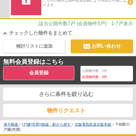
こちらの物件は無料会員登録により閲覧が可能にな
ります。
該当公開件数
7
戸 (会員物件
5
戸)
1-7
戸表示
チェックした物件をまとめて
検討リストに追加
お問い合わせ
無料会員登録はこちら
公開物件数：
0
件
会員登録
会員物件数：
0
件
さらに条件を絞り込む
物件リクエスト
寿不動産
>
(戸建(売買))路線・駅から探す
>
京阪電気鉄道京阪本線
>
千林駅の
戸建(売買)