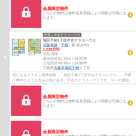
会員限定物件
こちらの物件は無料会員登録により閲覧が可能にな
ります。
売買｜中古テラスハウス
旭区千林1丁目中古テラスハウス
京阪本線
「
千林
」駅 徒歩4分
1,330万円
間取:
4DK
建物面積:
62.33㎡ / 18.85坪
土地面積:
49.48㎡ / 14.96坪
大阪府
大阪市旭区
千林
１丁目
気になるイチオシ物件情報：「旭区千林1丁目中古テラスハウス」。戸建
て物件のような住み心地のある、中古のテラスハウスです。日々の通勤や
通学にも便利な、徒歩4分圏内に駅のある物...
会員限定物件
こちらの物件は無料会員登録により閲覧が可能にな
ります。
会員限定物件