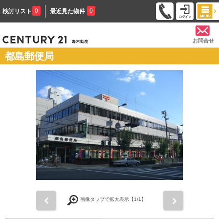
0
0
検討リスト
最近見た物件
お問合せ
都島郵便局
前
次
画像タップで拡大表示【
1
/1】