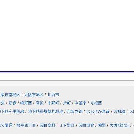
大阪市都島区
/
大阪市旭区
/
川西市
中央
/
新森
/
鴫野西
/
高殿
/
中野町
/
片町
/
今福東
/
今福西
地下鉄今里筋線
/
地下鉄長堀鶴見緑地
/
京阪本線
/
おおさか東線
/
片町線
/
大
北公園通
/
蒲生四丁目
/
関目高殿
/
ＪＲ野江
/
関目成育
/
鴫野
/
大阪城北詰
/