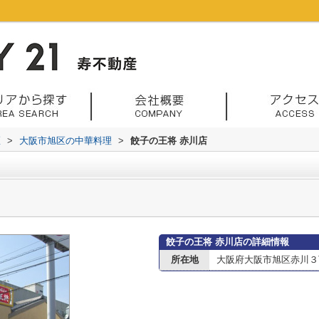
区
>
大阪市旭区の中華料理
>
餃子の王将 赤川店
餃子の王将 赤川店の詳細情報
所在地
大阪府大阪市旭区赤川３