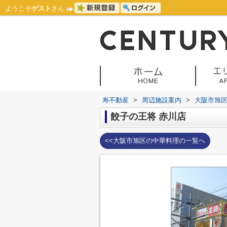
ようこそ
ゲスト
さん
寿不動産
>
周辺施設案内
>
大阪市旭
餃子の王将 赤川店
<<大阪市旭区の中華料理の一覧へ