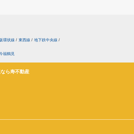
阪環状線
/
東西線
/
地下鉄中央線
/
今福鶴見
報なら寿不動産