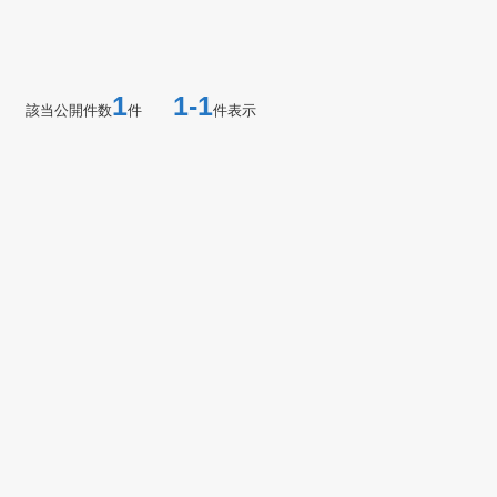
1
1-1
該当公開件数
件
件表示