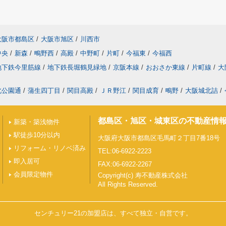
大阪市都島区
/
大阪市旭区
/
川西市
中央
/
新森
/
鴫野西
/
高殿
/
中野町
/
片町
/
今福東
/
今福西
地下鉄今里筋線
/
地下鉄長堀鶴見緑地
/
京阪本線
/
おおさか東線
/
片町線
/
大
北公園通
/
蒲生四丁目
/
関目高殿
/
ＪＲ野江
/
関目成育
/
鴫野
/
大阪城北詰
/
都島区・旭区・城東区の不動産情
新築・築浅物件
駅徒歩10分以内
大阪府大阪市都島区毛馬町２丁目7番18号
リフォーム・リノベ済み
TEL:06-6922-2223
即入居可
FAX:06-6922-2267
会員限定物件
Copyright(c) 寿不動産株式会社
All Rights Reserved.
センチュリー21の加盟店は、すべて独立・自営です。