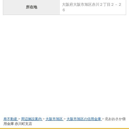
大阪府大阪市旭区赤川２丁目２－２
所在地
６
寿不動産
>
周辺施設案内
>
大阪市旭区
>
大阪市旭区の信用金庫
>
北おおさか信
用金庫 赤川町支店