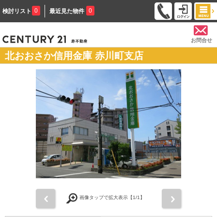
0
0
検討リスト
最近見た物件
お問合せ
北おおさか信用金庫 赤川町支店
前
次
画像タップで拡大表示【
1
/1】