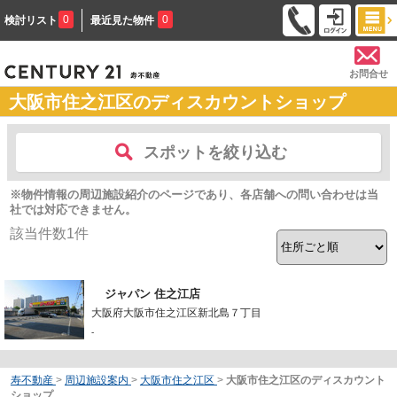
0
0
検討リスト
最近見た物件
お問合せ
大阪市住之江区のディスカウントショップ
スポットを絞り込む
※物件情報の周辺施設紹介のページであり、各店舗への問い合わせは当
社では対応できません。
該当件数
1
件
ジャパン 住之江店
大阪府大阪市住之江区新北島７丁目
-
寿不動産
>
周辺施設案内
>
大阪市住之江区
>
大阪市住之江区のディスカウント
ショップ