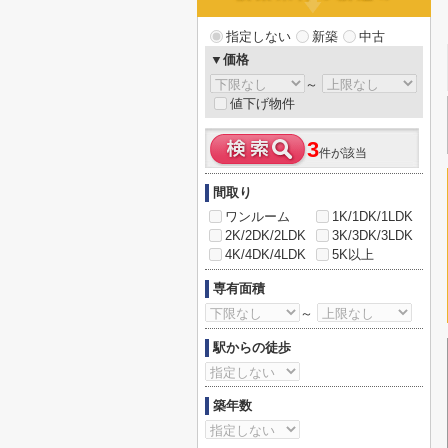
指定しない
新築
中古
▼価格
～
値下げ物件
3
件が該当
間取り
ワンルーム
1K/1DK/1LDK
2K/2DK/2LDK
3K/3DK/3LDK
4K/4DK/4LDK
5K以上
専有面積
～
駅からの徒歩
築年数