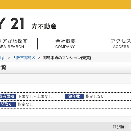
探す
>
大阪市都島区
>
都島本通のマンション(売買)
一覧
専有面積
下限なし～上限なし
築年数
指定しない
間取り
指定なし
並び順：