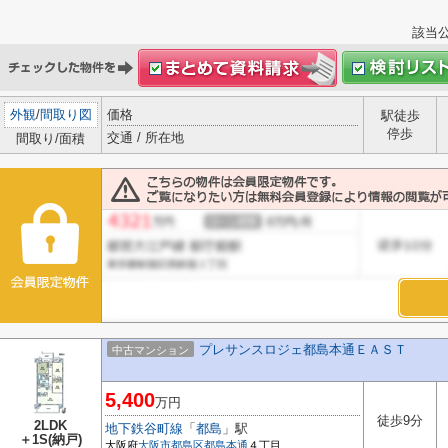
該当
外観
/
間取り図
価格
駅徒歩
停歩
交通 / 所在地
間取り/面積
プレサンスロジェ都島本通ＥＡＳＴ
中古マンション
5,400
万円
徒歩9分
2LDK
地下鉄谷町線
「
都島
」駅
＋1S(納戸)
大阪府
大阪市都島区
都島本通
４丁目