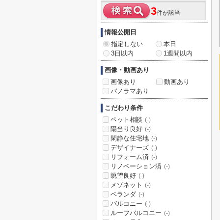
3
件が該当
情報公開日
指定しない
本日
3日以内
1週間以内
画像・動画あり
画像あり
動画あり
パノラマあり
こだわり条件
ペット相談
(-)
陽当り良好
(-)
閑静な住宅地
(-)
デザイナーズ
(-)
リフォーム済
(-)
リノベーション済
(-)
眺望良好
(-)
メゾネット
(-)
ベランダ
(-)
バルコニー
(-)
ルーフバルコニー
(-)