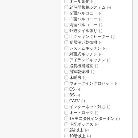
オール電化
(-)
24時間換気システム
(-)
２面バルコニー
(-)
３面バルコニー
(-)
両面バルコニー
(-)
外観タイル張り
(-)
IHクッキングヒーター
(-)
食器洗い乾燥機
(-)
システムキッチン
(-)
対面式キッチン
(-)
アイランドキッチン
(-)
追焚機能浴室
(-)
浴室乾燥機
(-)
床暖房
(-)
ウォークインクロゼット
(-)
CS
(-)
BS
(-)
CATV
(-)
インターネット対応
(-)
オートロック
(-)
TVモニタ付インターホン
(-)
宅配ボックス
(-)
2階以上
(-)
10階以上
(-)