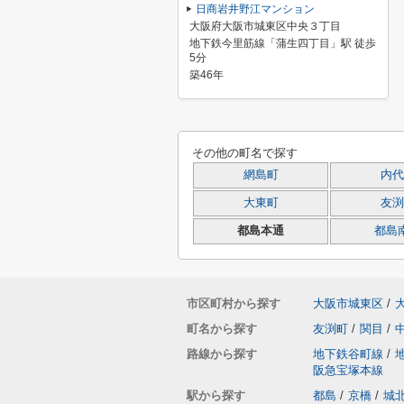
日商岩井野江マンション
大阪府大阪市城東区中央３丁目
地下鉄今里筋線「蒲生四丁目」駅 徒歩
5分
築46年
その他の町名で探す
網島町
内代
大東町
友渕
都島本通
都島
市区町村から探す
大阪市城東区
/
町名から探す
友渕町
/
関目
/
路線から探す
地下鉄谷町線
/
阪急宝塚本線
駅から探す
都島
/
京橋
/
城