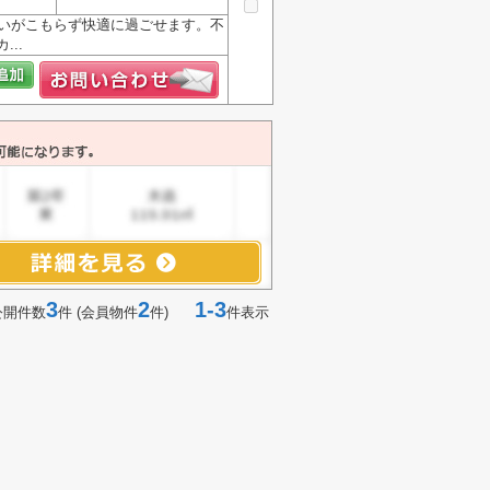
臭いがこもらず快適に過ごせます。不
..
3
2
1-3
公開件数
件 (会員物件
件)
件表示