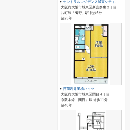
セントラルレジデンス城東シティタワー
大阪府大阪市城東区新喜多東２丁目
片町線「鴫野」駅 徒歩8分
築23年
日商岩井菫橋ハイツ
大阪府大阪市城東区関目４丁目
京阪本線「関目」駅 徒歩11分
築48年