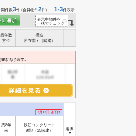
3
2
1-3
公開件数
件 (会員物件
件)
件表示
表示中物件を
一括でチェック
築年数
構造
方位
所在階 / （階建）
7月17日 値下げ
築8年
鉄筋コンクリート
選択
南
9階/（15階建）
▼