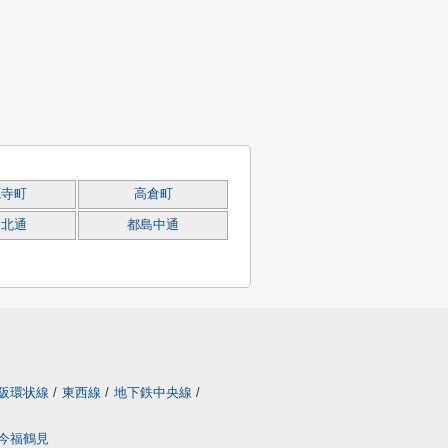
源寺町
高倉町
島北通
都島中通
阪環状線
/
東西線
/
地下鉄中央線
/
今福鶴見