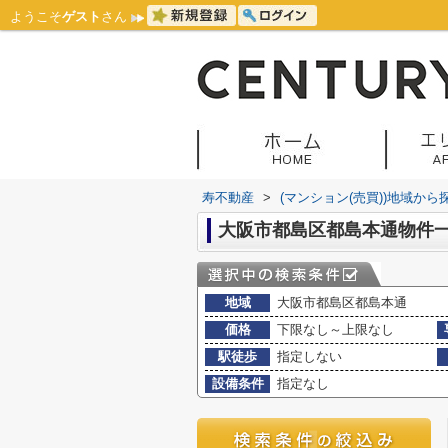
ようこそ
ゲスト
さん
寿不動産
>
(マンション(売買))地域から
大阪市都島区都島本通物件
地域
大阪市都島区都島本通
価格
下限なし～上限なし
駅徒歩
指定しない
設備条件
指定なし