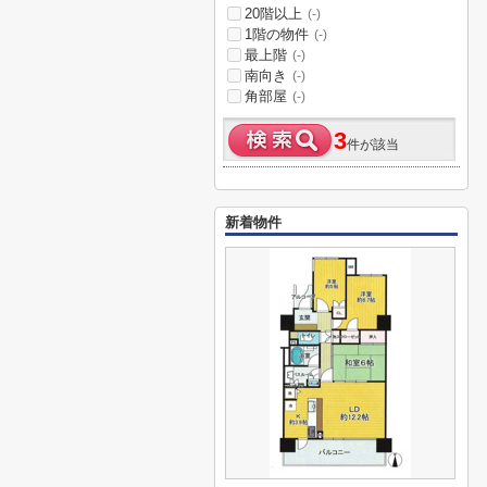
20階以上
(-)
1階の物件
(-)
最上階
(-)
南向き
(-)
角部屋
(-)
3
件が該当
新着物件