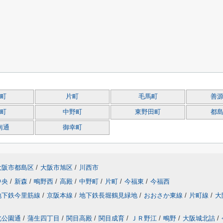
町
片町
毛馬町
善
町
中野町
東野田町
都
南通
御幸町
大阪市都島区
/
大阪市旭区
/
川西市
中央
/
新森
/
鴫野西
/
高殿
/
中野町
/
片町
/
今福東
/
今福西
地下鉄今里筋線
/
京阪本線
/
地下鉄長堀鶴見緑地
/
おおさか東線
/
片町線
/
大
北公園通
/
蒲生四丁目
/
関目高殿
/
関目成育
/
ＪＲ野江
/
鴫野
/
大阪城北詰
/