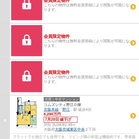
会員限定物件
こちらの物件は無料会員登録により閲覧が可能にな
ります。
会員限定物件
こちらの物件は無料会員登録により閲覧が可能にな
ります。
会員限定物件
こちらの物件は無料会員登録により閲覧が可能にな
ります。
売買｜中古マンション
コムズシティ野江Ｄ棟
京阪本線
「
野江
」駅 徒歩4分
6,280万円
7月20日 値下げ
間取:
3LDK/81.49㎡
大阪府
大阪市城東区
中央
２丁目
フラットでも独立でも使用でき、リビング隣の和室は機能的です。専有面