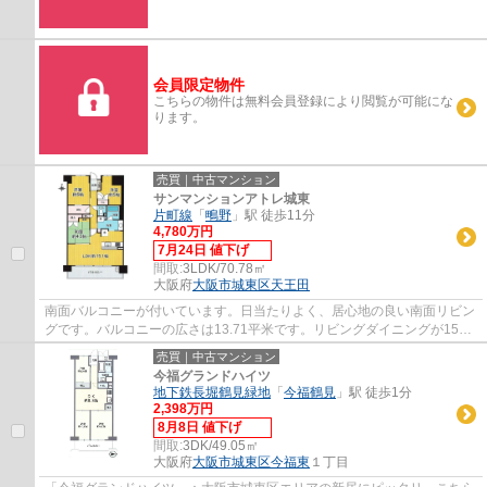
会員限定物件
こちらの物件は無料会員登録により閲覧が可能にな
ります。
売買｜中古マンション
サンマンションアトレ城東
片町線
「
鴫野
」駅 徒歩11分
4,780万円
7月24日 値下げ
間取:
3LDK/70.78㎡
大阪府
大阪市城東区
天王田
南面バルコニーが付いています。日当たりよく、居心地の良い南面リビン
グです。バルコニーの広さは13.71平米です。リビングダイニングが15帖
以上あり、ゆったりとした空間を楽しむこと...
売買｜中古マンション
今福グランドハイツ
地下鉄長堀鶴見緑地
「
今福鶴見
」駅 徒歩1分
2,398万円
8月8日 値下げ
間取:
3DK/49.05㎡
大阪府
大阪市城東区
今福東
１丁目