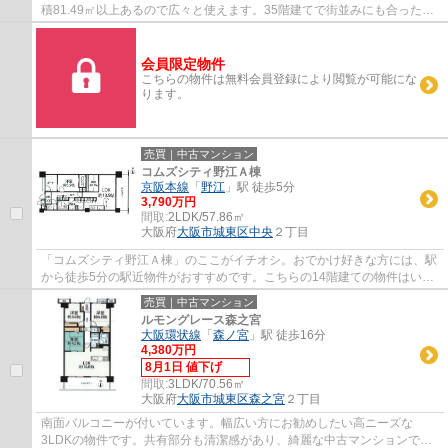
積81.49㎡以上あるので広々と使えます。35階建てで街並みにも合ったお
すすめの物件です。親しみをもてる押入が設...
会員限定物件
こちらの物件は無料会員登録により閲覧が可能にな
ります。
売買｜中古マンション
コムズシティ野江Ａ棟
京阪本線
「
野江
」駅 徒歩5分
3,790万円
間取:
2LDK/57.86㎡
大阪府
大阪市城東区
中央
２丁目
「コムズシティ野江Ａ棟」のここがイチオシ。おでかけ好きな方には、駅
から徒歩5分の駅近物件がおすすめです。こちらの14階建ての物件はいか
がでしょうか。バルコニーが付いています。...
売買｜中古マンション
ルモングレース森之宮
大阪環状線
「
森ノ宮
」駅 徒歩16分
4,380万円
8月1日 値下げ
間取:
3LDK/70.56㎡
大阪府
大阪市城東区
森之宮
２丁目
南面バルコニーが付いています。幅広い方にお勧めしたい高ニーズな
3LDKの物件です。共有部分も清潔感があり、綺麗な中古マンションで