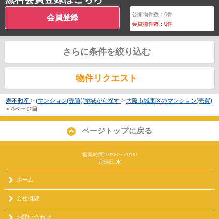
公開物件数：
0
件
会員登録
会員物件数：
0
件
さらに条件を絞り込む
物件リクエスト
寿不動産
>
(マンション(売買))地域から探す
>
大阪市城東区のマンション(売買)
>
4ページ目
ページトップに戻る
営業時間:10:00～20:00
定休日:水
ホーム
会社概要
お問い合わせ