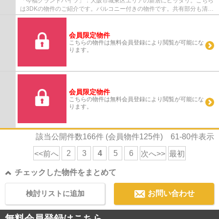
「今福グランドハイツ」：大阪市城東区エリアの新居にピッタリ。こちら
は3DKの物件のご紹介です。バルコニー付きの物件です。共有部分も清潔
感があり、綺麗な中古マンションです。地下...
会員限定物件
こちらの物件は無料会員登録により閲覧が可能にな
ります。
会員限定物件
こちらの物件は無料会員登録により閲覧が可能にな
ります。
該当公開件数
166
件 (会員物件
125
件)
61-80
件表示
2
3
4
5
6
<<前へ
次へ>>
最初
チェックした物件をまとめて
検討リストに追加
お問い合わせ
無料会員登録はこちら