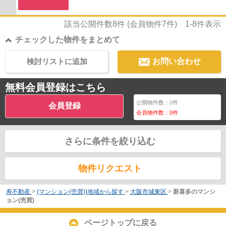
該当公開件数
8
件 (会員物件
7
件)
1-8
件表示
チェックした物件をまとめて
検討リストに追加
お問い合わせ
無料会員登録はこちら
公開物件数：
0
件
会員登録
会員物件数：
0
件
さらに条件を絞り込む
物件リクエスト
寿不動産
>
(マンション(売買))地域から探す
>
大阪市城東区
>
新喜多のマンシ
ョン(売買)
ページトップに戻る