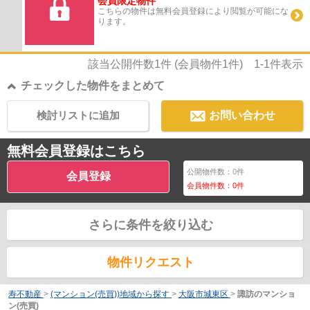
会員限定物件
こちらの物件は無料会員登録により閲覧が可能にな
ります。
該当公開件数
1
件 (会員物件
1
件)
1-1
件表示
チェックした物件をまとめて
検討リストに追加
お問い合わせ
無料会員登録はこちら
公開物件数：
0
件
会員登録
会員物件数：
0
件
さらに条件を絞り込む
物件リクエスト
寿不動産
>
(マンション(売買))地域から探す
>
大阪市城東区
>
諏訪のマンショ
ン(売買)