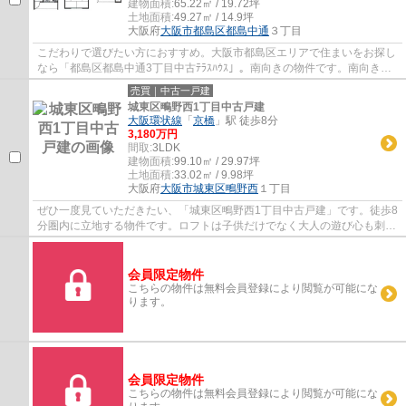
建物面積:
65.22㎡ / 19.72坪
土地面積:
49.27㎡ / 14.9坪
大阪府
大阪市都島区
都島中通
３丁目
こだわりで選びたい方におすすめ。大阪市都島区エリアで住まいをお探し
なら「都島区都島中通3丁目中古ﾃﾗｽﾊｳｽ」。南向きの物件です。南向きの
物件をお探しの方、コチラよりご覧ください...
売買｜中古一戸建
城東区鴫野西1丁目中古戸建
大阪環状線
「
京橋
」駅 徒歩8分
3,180万円
間取:
3LDK
建物面積:
99.10㎡ / 29.97坪
土地面積:
33.02㎡ / 9.98坪
大阪府
大阪市城東区
鴫野西
１丁目
ぜひ一度見ていただきたい、「城東区鴫野西1丁目中古戸建」です。徒歩8
分圏内に立地する物件です。ロフトは子供だけでなく大人の遊び心も刺激
します。季節ものなどあまり出し入れしな...
会員限定物件
こちらの物件は無料会員登録により閲覧が可能にな
ります。
会員限定物件
こちらの物件は無料会員登録により閲覧が可能にな