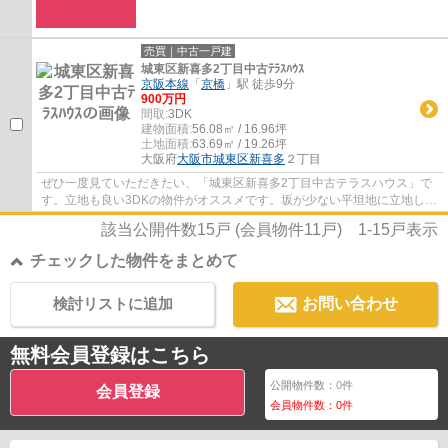
売買｜中古一戸建
城東区新喜多2丁目中古ﾃﾗｽﾊｳｽ
京阪本線
「
京橋
」駅 徒歩9分
900万円
間取:
3DK
建物面積:
56.08㎡ / 16.96坪
土地面積:
63.69㎡ / 19.26坪
大阪府
大阪市城東区
新喜多
２丁目
ぜひ一度見ていただきたい、「城東区新喜多2丁目中古テラスハウス」で
す。立地も良い3DKの物件がオススメです。坂が少ない平坦地に立地して
います。中古戸建て物件でリーズナブルかつ...
該当公開件数
15
戸 (会員物件
11
戸)
1-15
戸表示
チェックした物件をまとめて
検討リストに追加
お問い合わせ
無料会員登録はこちら
公開物件数：
0
件
会員登録
会員物件数：
0
件