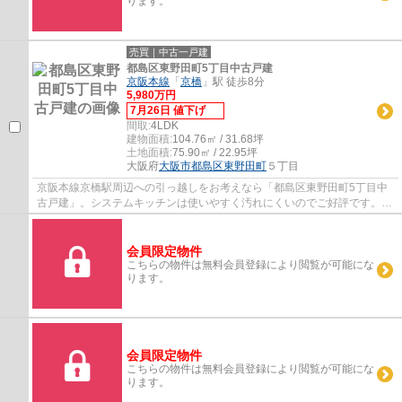
ります。
売買｜中古一戸建
都島区東野田町5丁目中古戸建
京阪本線
「
京橋
」駅 徒歩8分
5,980万円
7月26日 値下げ
間取:
4LDK
建物面積:
104.76㎡ / 31.68坪
土地面積:
75.90㎡ / 22.95坪
大阪府
大阪市都島区
東野田町
５丁目
京阪本線京橋駅周辺への引っ越しをお考えなら「都島区東野田町5丁目中
古戸建」。システムキッチンは使いやすく汚れにくいのでご好評です。お
風呂をすぐに温め直すことのできる、追い焚...
会員限定物件
こちらの物件は無料会員登録により閲覧が可能にな
ります。
会員限定物件
こちらの物件は無料会員登録により閲覧が可能にな
ります。