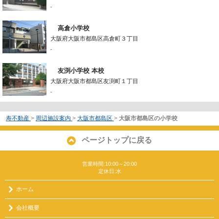
-
高倉小学校
大阪府大阪市都島区高倉町３丁目
-
友渕小学校 本校
大阪府大阪市都島区友渕町１丁目
-
寿不動産
>
周辺施設案内
>
大阪市都島区
>
大阪市都島区の小学校
ページトップに戻る
営業時間:10:00～20:00
定休日:水
ホーム
会社概要