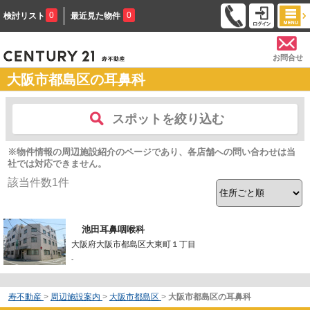
0
0
検討リスト
最近見た物件
お問合せ
大阪市都島区の耳鼻科
スポットを絞り込む
※物件情報の周辺施設紹介のページであり、各店舗への問い合わせは当
社では対応できません。
該当件数
1
件
池田耳鼻咽喉科
大阪府大阪市都島区大東町１丁目
-
寿不動産
>
周辺施設案内
>
大阪市都島区
>
大阪市都島区の耳鼻科