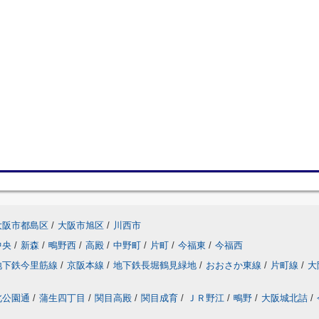
大阪市都島区
/
大阪市旭区
/
川西市
中央
/
新森
/
鴫野西
/
高殿
/
中野町
/
片町
/
今福東
/
今福西
地下鉄今里筋線
/
京阪本線
/
地下鉄長堀鶴見緑地
/
おおさか東線
/
片町線
/
大
北公園通
/
蒲生四丁目
/
関目高殿
/
関目成育
/
ＪＲ野江
/
鴫野
/
大阪城北詰
/