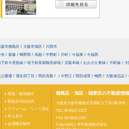
大阪市都島区
/
大阪市旭区
/
川西市
中央
/
新森
/
鴫野西
/
高殿
/
中野町
/
片町
/
今福東
/
今福西
地下鉄今里筋線
/
地下鉄長堀鶴見緑地
/
京阪本線
/
おおさか東線
/
片町線
/
大
北公園通
/
蒲生四丁目
/
関目高殿
/
ＪＲ野江
/
関目成育
/
鴫野
/
大阪城北詰
/
都島区・旭区・城東区の不動産情
新築・築浅物件
駅徒歩10分以内
大阪府大阪市都島区毛馬町２丁目7番18号
リフォーム・リノベ済み
TEL:06-6922-2223
即入居可
FAX:06-6922-2267
会員限定物件
Copyright(c) 寿不動産株式会社