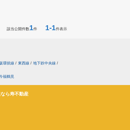
1
1-1
該当公開件数
件
件表示
阪環状線
/
東西線
/
地下鉄中央線
/
今福鶴見
報なら寿不動産