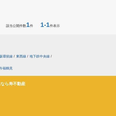
1
1-1
該当公開件数
件
件表示
阪環状線
/
東西線
/
地下鉄中央線
/
今福鶴見
報なら寿不動産