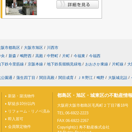
大阪市都島区
/
大阪市旭区
/
川西市
中央
/
新森
/
鴫野西
/
高殿
/
中野町
/
片町
/
今福東
/
今福西
地下鉄今里筋線
/
京阪本線
/
地下鉄長堀鶴見緑地
/
おおさか東線
/
片町線
/
大
北公園通
/
蒲生四丁目
/
関目高殿
/
関目成育
/
ＪＲ野江
/
鴫野
/
大阪城北詰
/
都島区・旭区・城東区の不動産情
新築・築浅物件
駅徒歩10分以内
大阪府大阪市都島区毛馬町２丁目7番18号
リフォーム・リノベ済み
TEL:06-6922-2223
即入居可
FAX:06-6922-2267
会員限定物件
Copyright(c) 寿不動産株式会社