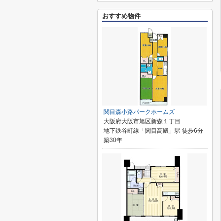
おすすめ物件
関目森小路パークホームズ
大阪府大阪市旭区新森１丁目
地下鉄谷町線「関目高殿」駅 徒歩6分
築30年