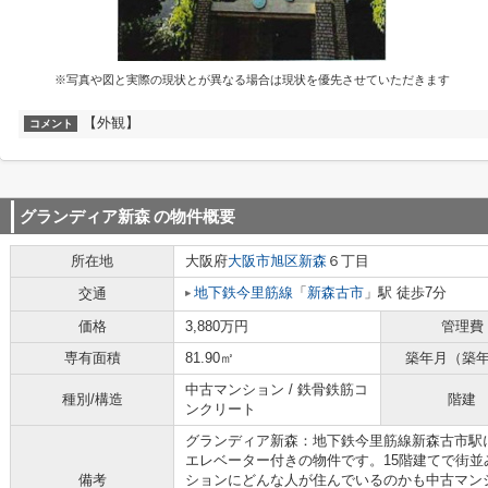
※写真や図と実際の現状とが異なる場合は現状を優先させていただきます
【外観】
コメント
グランディア新森
の物件概要
所在地
大阪府
大阪市旭区
新森
６丁目
地下鉄今里筋線
「
新森古市
」駅 徒歩7分
交通
価格
3,880万円
管理費
専有面積
81.90㎡
築年月（築
中古マンション / 鉄骨鉄筋コ
種別/構造
階建
ンクリート
グランディア新森：地下鉄今里筋線新森古市駅
エレベーター付きの物件です。15階建てで街
備考
ションにどんな人が住んでいるのかも中古マン