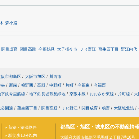
林
森小路
関目成育
関目高殿
今福鶴見
太子橋今市
ＪＲ野江
蒲生四丁目
野江内代
大阪市都島区
/
大阪市旭区
/
川西市
中央
/
新森
/
鴫野西
/
高殿
/
中野町
/
片町
/
今福東
/
今福西
地下鉄今里筋線
/
地下鉄長堀鶴見緑地
/
京阪本線
/
おおさか東線
/
片町線
/
大
北公園通
/
蒲生四丁目
/
関目高殿
/
ＪＲ野江
/
関目成育
/
鴫野
/
大阪城北詰
/
都島区・旭区・城東区の不動産情
新築・築浅物件
駅徒歩10分以内
大阪府大阪市都島区毛馬町２丁目7番18号