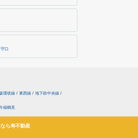
守口
阪環状線
/
東西線
/
地下鉄中央線
/
今福鶴見
報なら寿不動産