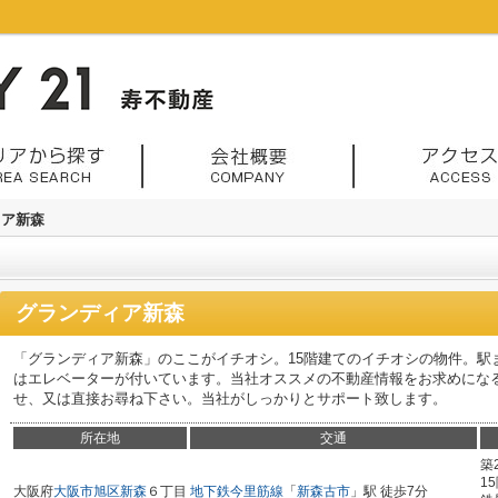
ィア新森
グランディア新森
「グランディア新森」のここがイチオシ。15階建てのイチオシの物件。駅
はエレベーターが付いています。当社オススメの不動産情報をお求めにな
せ、又は直接お尋ね下さい。当社がしっかりとサポート致します。
所在地
交通
築
1
大阪府
大阪市旭区
新森
６丁目
地下鉄今里筋線
「
新森古市
」駅 徒歩7分