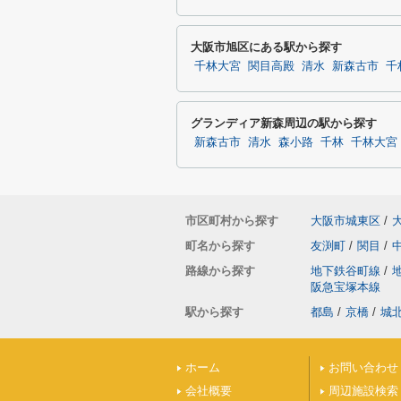
大阪市旭区にある駅から探す
千林大宮
関目高殿
清水
新森古市
千
グランディア新森周辺の駅から探す
新森古市
清水
森小路
千林
千林大宮
市区町村から探す
大阪市城東区
/
町名から探す
友渕町
/
関目
/
路線から探す
地下鉄谷町線
/
阪急宝塚本線
駅から探す
都島
/
京橋
/
城
ホーム
お問い合わせ
会社概要
周辺施設検索