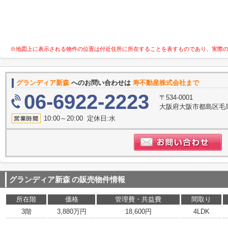
※地図上に表示される物件の位置は付近住所に所在することを表すものであり、実際
グランディア新森
へのお問い合わせは
寿不動産株式会社まで
06-6922-2223
〒534-0001
大阪府大阪市都島区毛
10:00～20:00 定休日:水
グランディア新森
の販売物件情報
所在階
価格
管理費・共益費
間取り
3階
3,880万円
18,600円
4LDK