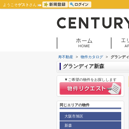
ようこそ
ゲスト
さん
寿不動産
>
物件カタログ
>
グランデ
グランディア新森
▼ご希望の物件をお探しします
同じエリアの物件
大阪市旭区
新森