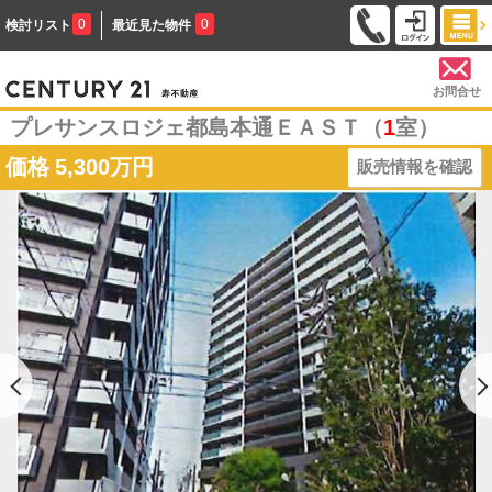
0
0
検討リスト
最近見た物件
お問合せ
プレサンスロジェ都島本通ＥＡＳＴ（
1
室）
価格
5,300万円
販売情報を確認