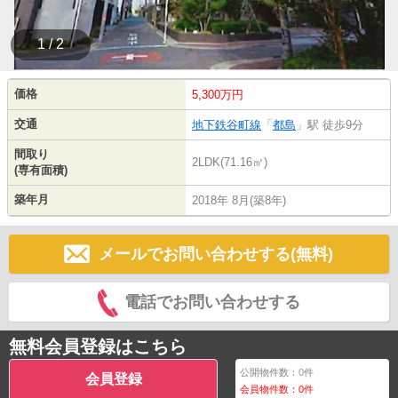
1 / 2
価格
5,300万円
交通
地下鉄谷町線
「
都島
」駅 徒歩9分
間取り
2LDK(71.16㎡)
(専有面積)
築年月
2018年 8月(築8年)
メールでお問い合わせする(無料)
電話でお問い合わせする
無料会員登録はこちら
公開物件数：
0
件
会員登録
会員物件数：
0
件