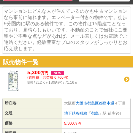
マンションにどんな人が住んでいるのかも中古マンション
なら事前に知れます。エレベーター付きの物件です。徒歩
9分圏内に駅のある物件です。この物件は15階建てとなっ
ており、見晴らしもいいです。不動産のことで当社にご要
望やご不明な点などがあれば、メール若しくはお電話でご
連絡ください。経験豊富なプロのスタッフがしっかりとお
応え致します。
販売物件一覧
5,300
万
円
NEW
(管理費・共益費 6,760円)
9階 / 2LDK＋1S(納戸) / 71.16㎡
所在地
大阪府
大阪市都島区
都島本通
４丁目
交通
地下鉄谷町線
「
都島
」駅 徒歩9分
価格
5,300万円