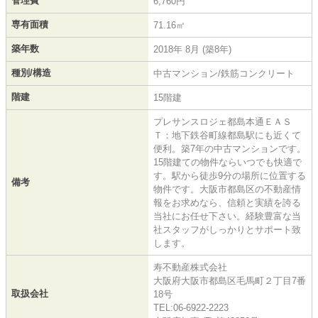
管理費
6,760円
専有面積
71.16㎡
築年数
2018年 8月 (築8年)
種別/構造
中古マンション/鉄筋コンクリート
階建
15階建
プレサンスロジェ都島本通ＥＡＳ
Ｔ：地下鉄谷町線都島駅にも近くて
便利。築7年の中古マンションです。
15階建ての物件ならいつでも快適で
す。駅から徒歩9分の場所に位置する
備考
物件です。大阪市都島区の不動産情
報をお求めなら、信頼と実績を誇る
当社にお任せ下さい。経験豊富な当
社スタッフがしっかりとサポート致
します。
寿不動産株式会社
大阪府大阪市都島区毛馬町２丁目7番
取扱会社
18号
TEL:06-6922-2223