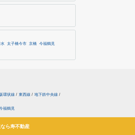
清水
太子橋今市
京橋
今福鶴見
阪環状線
/
東西線
/
地下鉄中央線
/
今福鶴見
報なら寿不動産