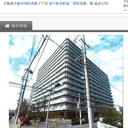
1
大阪府
大阪市旭区
高殿
２丁目
地下鉄谷町線
「
関目高殿
」駅 徒歩12分
鉄
ー
物件情報