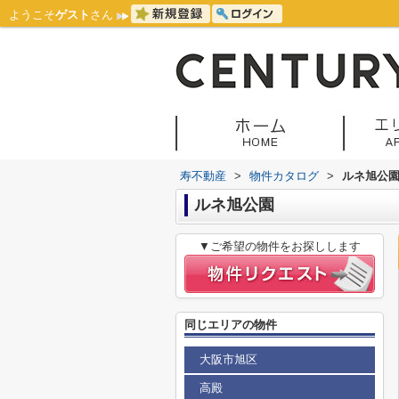
ようこそ
ゲスト
さん
寿不動産
>
物件カタログ
>
ルネ旭公
ルネ旭公園
▼ご希望の物件をお探しします
同じエリアの物件
大阪市旭区
高殿