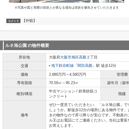
※写真や図と実際の現状とが異なる場合は現状を優先させていただきます
【外観】
コメント
ルネ旭公園
の物件概要
所在地
大阪府
大阪市旭区
高殿
２丁目
地下鉄谷町線
「
関目高殿
」駅 徒歩12分
交通
価格
2,880万円～4,580万円
管理費
専有面積
70.59㎡～95.23㎡
築年月（築
中古マンション / 鉄骨鉄筋コ
種別/構造
階建
ンクリート
ぜひ一度見ていただきたい、「ルネ旭公園」で
しょうか。駅徒歩12分の場所にある物件です
備考
きの物件なので昇り降りが安心です。不動産の
ル又はお電話にてご連絡ください。当社は豊富
お答えします。