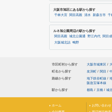
大阪市旭区にある駅から探す
千林大宮
関目高殿
清水
新森古市
千
ルネ旭公園周辺の駅から探す
関目高殿
城北公園通
野江内代
関目
大阪城北詰
鴫野
市区町村から探す
大阪市城東区
/
町名から探す
友渕町
/
関目
/
路線から探す
地下鉄谷町線
/
阪急宝塚本線
駅から探す
都島
/
京橋
/
城
ホーム
お問い合わせ
会社概要
周辺施設検索