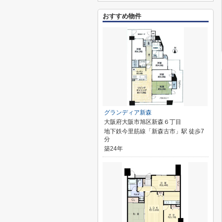
おすすめ物件
グランディア新森
大阪府大阪市旭区新森６丁目
地下鉄今里筋線「新森古市」駅 徒歩7
分
築24年