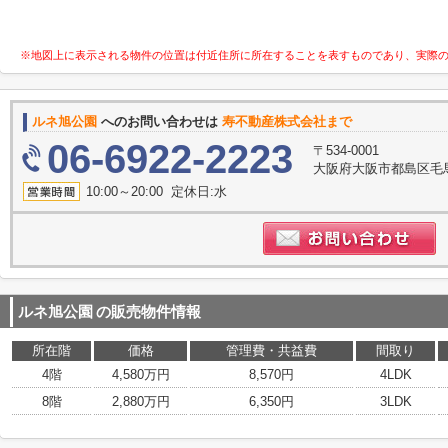
※地図上に表示される物件の位置は付近住所に所在することを表すものであり、実際
ルネ旭公園
へのお問い合わせは
寿不動産株式会社まで
06-6922-2223
〒534-0001
大阪府大阪市都島区毛
10:00～20:00 定休日:水
ルネ旭公園
の販売物件情報
所在階
価格
管理費・共益費
間取り
4階
4,580万円
8,570円
4LDK
8階
2,880万円
6,350円
3LDK