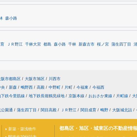
林
森小路
成育
ＪＲ野江
千林大宮
都島
森小路
千林
新森古市
桜ノ宮
蒲生四丁目
大阪市都島区
/
大阪市旭区
/
川西市
中央
/
新森
/
鴫野西
/
高殿
/
中野町
/
片町
/
今福東
/
今福西
地下鉄今里筋線
/
地下鉄長堀鶴見緑地
/
京阪本線
/
おおさか東線
/
片町線
/
大
北公園通
/
蒲生四丁目
/
関目高殿
/
ＪＲ野江
/
関目成育
/
鴫野
/
大阪城北詰
/
都島区・旭区・城東区の不動産情
新築・築浅物件
駅徒歩10分以内