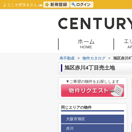
ようこそ
ゲスト
さん
寿不動産
>
物件カタログ
>
旭区赤川4
旭区赤川4丁目売土地
▼ご希望の物件をお探しします
同じエリアの物件
大阪市旭区
赤川