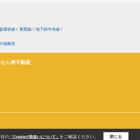
阪環状線
/
東西線
/
地下鉄中央線
/
今福鶴見
報なら寿不動産
当社の
をご確認ください。
閉じる
「Cookieの取扱いについて」