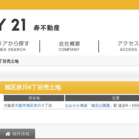
丁目売土地
旭区赤川4丁目売土地
所在地
交通
大阪府
大阪市旭区
赤川
４丁目
おおさか東線
「
城北公園通
」駅 徒歩8～10
物件情報