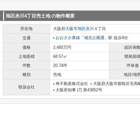
旭区赤川4丁目売土地
の物件概要
所在地
大阪府
大阪市旭区
赤川
４丁目
おおさか東線
「
城北公園通
」駅 徒歩8分
交通
価格
2,480万円
総区画
土地面積
68.57㎡
開発面
坪数
20.74坪
坪単価
種別
売地
地目/地
寿不動産株式会社
大阪府大阪市都島区毛馬町
取扱会社
大阪府知事 (7) 第43852号