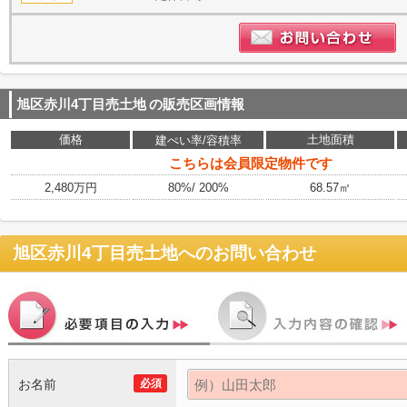
旭区赤川4丁目売土地
の販売区画情報
価格
土地面積
建ぺい率/容積率
こちらは会員限定物件です
2,480万円
80%/ 200%
68.57㎡
旭区赤川4丁目売土地
へのお問い合わせ
お名前
必須