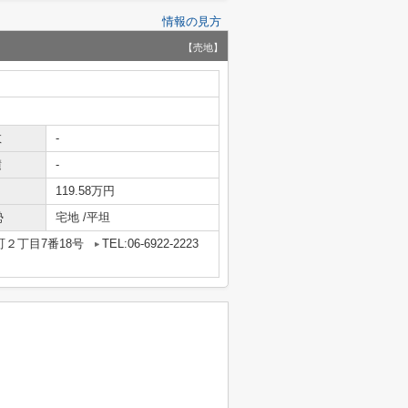
情報の見方
【売地】
数
-
積
-
119.58万円
勢
宅地 /平坦
２丁目7番18号
TEL:06-6922-2223