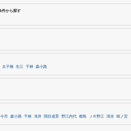
条件から探す
太子橋
生江
千林
森小路
橋今市
森小路
千林
滝井
関目成育
野江内代
都島
ＪＲ野江
清水
桜ノ宮