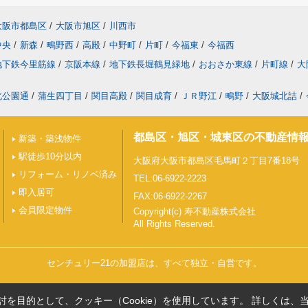
大阪市都島区
/
大阪市旭区
/
川西市
中央
/
新森
/
鴫野西
/
高殿
/
中野町
/
片町
/
今福東
/
今福西
地下鉄今里筋線
/
京阪本線
/
地下鉄長堀鶴見緑地
/
おおさか東線
/
片町線
/
大
北公園通
/
蒲生四丁目
/
関目高殿
/
関目成育
/
ＪＲ野江
/
鴫野
/
大阪城北詰
/
都島区・旭区・城東区の不動産情
新築・築浅物件
駅徒歩10分以内
大阪府大阪市都島区毛馬町２丁目7番18号
リフォーム・リノベ済み
TEL:06-6922-2223
即入居可
FAX:06-6922-2267
会員限定物件
Copyright(c) 寿不動産株式会社
All Rights Reserved.
センチュリー21の加盟店は、すべて独立・自営です。
を目的として、クッキー（Cookie）を使用しています。
詳しくは、