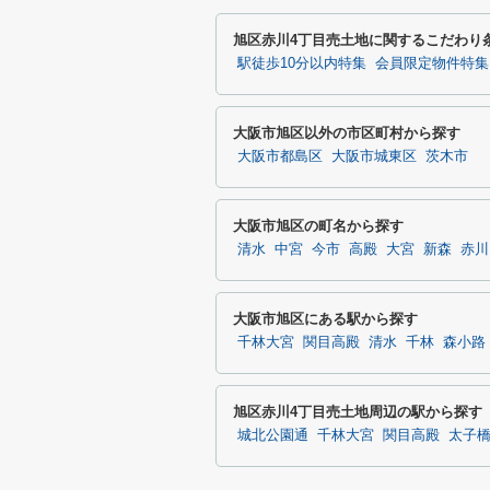
旭区赤川4丁目売土地に関するこだわり
駅徒歩10分以内特集
会員限定物件特集
大阪市旭区以外の市区町村から探す
大阪市都島区
大阪市城東区
茨木市
大阪市旭区の町名から探す
清水
中宮
今市
高殿
大宮
新森
赤川
大阪市旭区にある駅から探す
千林大宮
関目高殿
清水
千林
森小路
旭区赤川4丁目売土地周辺の駅から探す
城北公園通
千林大宮
関目高殿
太子