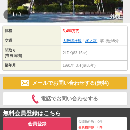
1 / 3
価格
5,480万円
交通
大阪環状線
「
桜ノ宮
」駅 徒歩5分
間取り
2LDK(83.15㎡)
(専有面積)
築年月
1991年 3月(築35年)
メールでお問い合わせする(無料)
電話でお問い合わせする
無料会員登録はこちら
公開物件数：
0
件
会員登録
会員物件数：
0
件