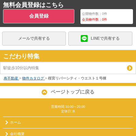
無料会員登録はこちら
公開物件数：
0
件
会員登録
会員物件数：
0
件
メールで共有する
LINEで共有する
こだわり特集
駅徒歩10分以内特集
寿不動産
>
物件カタログ
>
桜宮リバーシティ・ウエスト１号棟
ページトップに戻る
営業時間:10:00～20:00
定休日:水
ホーム
会社概要