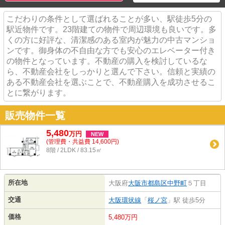
こだわりの条件として選ばれることが多い、駅徒歩5分の
駅近物件です。23階建ての物件で周辺環境も良いです。多
くの方に好評な、清潔感のある室内が魅力の中古マンショ
ンです。御身体の不自由な方でも安心のエレベーター付き
の物件となっています。不動産の購入を検討しているな
ら、不動産会社をしっかりと選んで下さい。信頼と実績の
ある不動産会社を選ぶことで、不動産購入を成功させるこ
とに繋がります。
販売物件一覧
5,480
万
円
NEW
(管理費・共益費 14,600円)
8階 / 2LDK / 83.15㎡
所在地
大阪府
大阪市都島区
中野町
５丁目
交通
大阪環状線
「
桜ノ宮
」駅 徒歩5分
価格
5,480万円