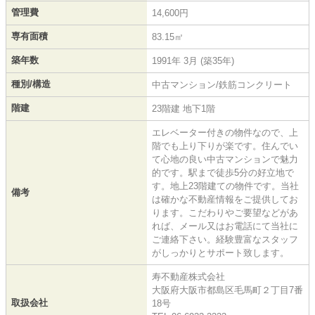
管理費
14,600円
専有面積
83.15㎡
築年数
1991年 3月 (築35年)
種別/構造
中古マンション/鉄筋コンクリート
階建
23階建 地下1階
エレベーター付きの物件なので、上
階でも上り下りが楽です。住んでい
て心地の良い中古マンションで魅力
的です。駅まで徒歩5分の好立地で
す。地上23階建ての物件です。当社
備考
は確かな不動産情報をご提供してお
ります。こだわりやご要望などがあ
れば、メール又はお電話にて当社に
ご連絡下さい。経験豊富なスタッフ
がしっかりとサポート致します。
寿不動産株式会社
大阪府大阪市都島区毛馬町２丁目7番
取扱会社
18号