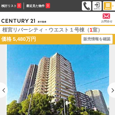
0
0
検討リスト
最近見た物件
お問合せ
桜宮リバーシティ・ウエスト１号棟（
1
室）
価格
5,480万円
販売情報を確認