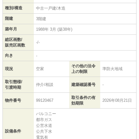
種別/構造
中古一戸建/木造
階建
3階建
築年月
1988年 3月 (築38年)
総区画数/
-/-
販売区画数
向き
-
その他の法令
現況
空家
準防火地域
上の制限
取引態様/
仲介/相談
建築確認番号
-
引渡時期
取引条件の有
物件番号
99120467
2026年08月21日
効期限
バルコニー
都市ガス
公営水道
設備条件
公共下水
電気有