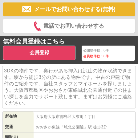
メールでお問い合わせする(無料)
電話でお問い合わせする
無料会員登録はこちら
公開物件数：
0
件
会員登録
会員物件数：
0
件
3DKの物件です。奥行がある押入は沢山の物が収納できま
す。駅から徒歩3分の所にある物件です。中古の戸建て物
件のご紹介です。当社スタッフとマイホームを探しましょ
う。大阪市都島区やおおさか東線城北公園通付近での住ま
い探しを全力でサポート致します。まずはお気軽にご連絡
ください。
所在地
大阪府
大阪市都島区
大東町
１丁目
交通
おおさか東線
「
城北公園通
」駅 徒歩3分
間取り/