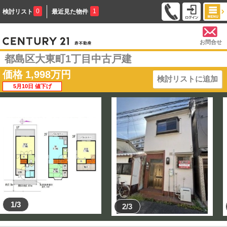
0
1
検討リスト
最近見た物件
お問合せ
都島区大東町1丁目中古戸建
価格
1,998
万円
検討リストに追加
5月10日 値下げ
1/3
2/3