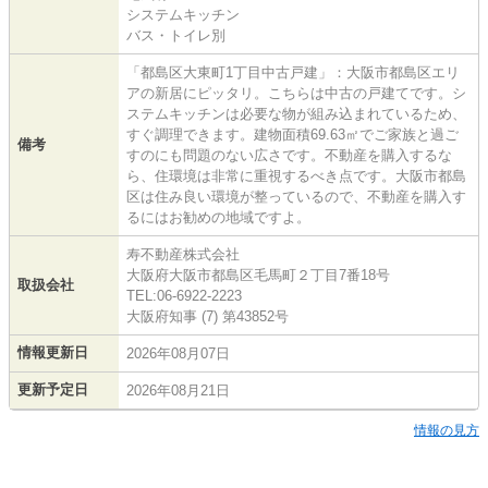
システムキッチン
バス・トイレ別
「都島区大東町1丁目中古戸建」：大阪市都島区エリ
アの新居にピッタリ。こちらは中古の戸建てです。シ
ステムキッチンは必要な物が組み込まれているため、
すぐ調理できます。建物面積69.63㎡でご家族と過ご
備考
すのにも問題のない広さです。不動産を購入するな
ら、住環境は非常に重視するべき点です。大阪市都島
区は住み良い環境が整っているので、不動産を購入す
るにはお勧めの地域ですよ。
寿不動産株式会社
大阪府大阪市都島区毛馬町２丁目7番18号
取扱会社
TEL:06-6922-2223
大阪府知事 (7) 第43852号
情報更新日
2026年08月07日
更新予定日
2026年08月21日
情報の見方