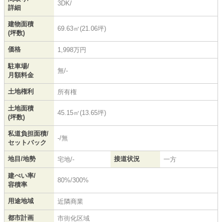
3DK/
詳細
建物面積
69.63㎡(21.06坪)
(坪数)
価格
1,998万円
駐車場/
無/-
月額料金
土地権利
所有権
土地面積
45.15㎡(13.65坪)
(坪数)
私道負担面積/
-/無
セットバック
地目/地勢
接道状況
宅地/-
一方
建ぺい率/
80%/300%
容積率
用途地域
近隣商業
都市計画
市街化区域