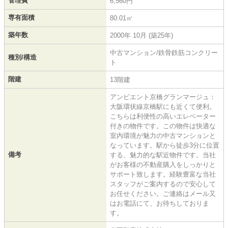
管理費
6,560円
専有面積
80.01㎡
築年数
2000年 10月 (築25年)
中古マンション/鉄骨鉄筋コンクリー
種別/構造
ト
階建
13階建
アンビエント京橋グランマージュ：
大阪環状線京橋駅にも近くて便利。
こちらは利便性の高いエレベーター
付きの物件です。この物件は快適な
室内環境が魅力の中古マンションと
なっています。駅から徒歩3分に位置
備考
する、魅力的な駅近物件です。当社
がお客様の不動産購入をしっかりと
サポート致します。経験豊富な当社
スタッフがご案内するので安心して
お任せください。ご連絡はメール又
はお電話にて、お待ちしておりま
す。