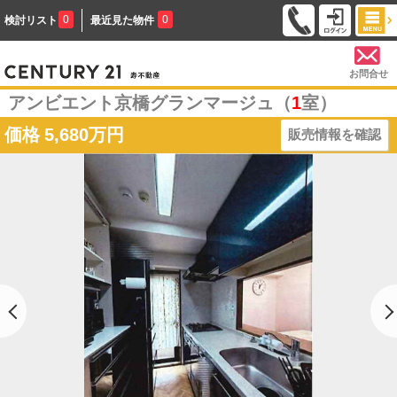
0
0
検討リスト
最近見た物件
お問合せ
アンビエント京橋グランマージュ（
1
室）
価格
5,680万円
販売情報を確認