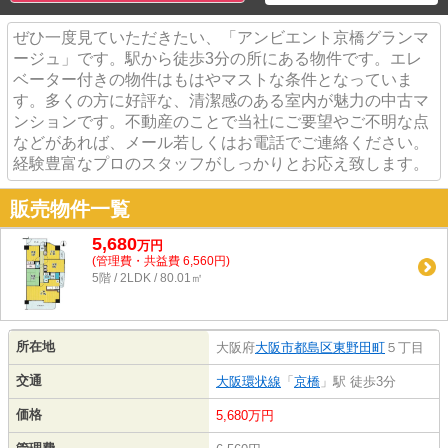
ぜひ一度見ていただきたい、「アンビエント京橋グランマ
ージュ」です。駅から徒歩3分の所にある物件です。エレ
ベーター付きの物件はもはやマストな条件となっていま
す。多くの方に好評な、清潔感のある室内が魅力の中古マ
ンションです。不動産のことで当社にご要望やご不明な点
などがあれば、メール若しくはお電話でご連絡ください。
経験豊富なプロのスタッフがしっかりとお応え致します。
販売物件一覧
5,680
万
円
(管理費・共益費 6,560円)
5階 / 2LDK / 80.01㎡
所在地
大阪府
大阪市都島区
東野田町
５丁目
交通
大阪環状線
「
京橋
」駅 徒歩3分
価格
5,680万円