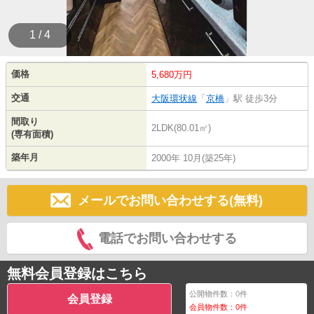
1 / 4
価格
5,680万円
交通
大阪環状線
「
京橋
」駅 徒歩3分
間取り
2LDK(80.01㎡)
(専有面積)
築年月
2000年 10月(築25年)
メールでお問い合わせする(無料)
電話でお問い合わせする
無料会員登録はこちら
公開物件数：
0
件
会員登録
会員物件数：
0
件