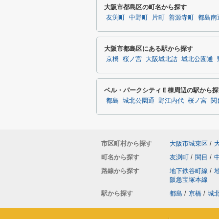
大阪市都島区の町名から探す
友渕町
中野町
片町
善源寺町
都島南
大阪市都島区にある駅から探す
京橋
桜ノ宮
大阪城北詰
城北公園通
ベル・パークシティＥ棟周辺の駅から探
都島
城北公園通
野江内代
桜ノ宮
関
市区町村から探す
大阪市城東区
/
町名から探す
友渕町
/
関目
/
路線から探す
地下鉄谷町線
/
阪急宝塚本線
駅から探す
都島
/
京橋
/
城