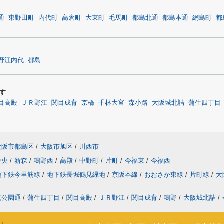
通
東野田町
内代町
高倉町
大東町
毛馬町
都島北通
都島本通
網島町
都
野江内代
都島
す
目高殿
ＪＲ野江
関目成育
京橋
千林大宮
森小路
大阪城北詰
蒲生四丁目
大阪市都島区
/
大阪市旭区
/
川西市
中央
/
新森
/
鴫野西
/
高殿
/
中野町
/
片町
/
今福東
/
今福西
地下鉄今里筋線
/
地下鉄長堀鶴見緑地
/
京阪本線
/
おおさか東線
/
片町線
/
大
北公園通
/
蒲生四丁目
/
関目高殿
/
ＪＲ野江
/
関目成育
/
鴫野
/
大阪城北詰
/