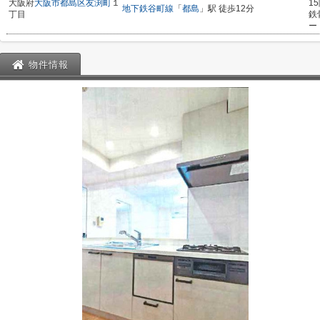
大阪府
大阪市都島区
友渕町
１
1
地下鉄谷町線
「
都島
」駅 徒歩12分
丁目
鉄
ー
物件情報