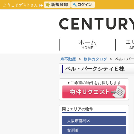
ようこそ
ゲスト
さん
寿不動産
>
物件カタログ
>
ベル・パ
ベル・パークシティＥ棟
▼ご希望の物件をお探しします
同じエリアの物件
大阪市都島区
友渕町