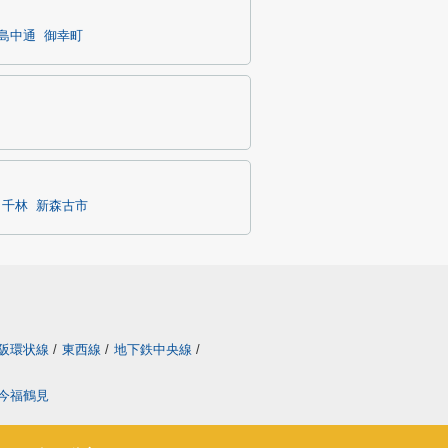
島中通
御幸町
千林
新森古市
阪環状線
/
東西線
/
地下鉄中央線
/
今福鶴見