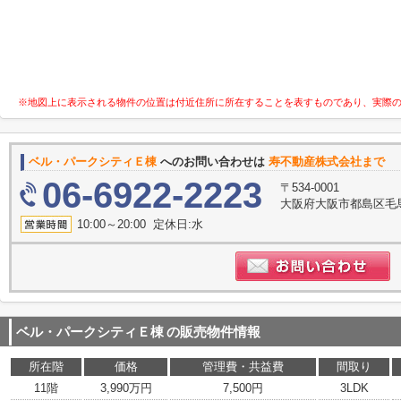
※地図上に表示される物件の位置は付近住所に所在することを表すものであり、実際
ベル・パークシティＥ棟
へのお問い合わせは
寿不動産株式会社まで
06-6922-2223
〒534-0001
大阪府大阪市都島区毛
10:00～20:00 定休日:水
ベル・パークシティＥ棟
の販売物件情報
所在階
価格
管理費・共益費
間取り
11階
3,990万円
7,500円
3LDK