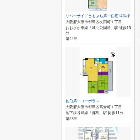
リバーサイドともぶち第一住宅14号棟
大阪府大阪市都島区友渕町１丁目
おおさか東線「城北公園通」駅 徒歩15
分
築44年
佐伯第一コーポラス
大阪府大阪市都島区高倉町１丁目
地下鉄谷町線「都島」駅 徒歩11分
築58年