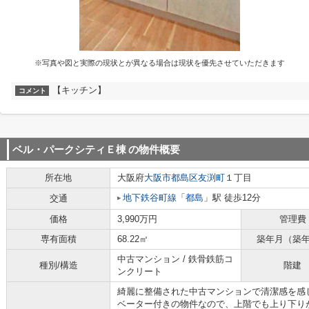
※写真や図と実際の現状とが異なる場合は現状を優先させていただきます
【キッチン】
コメント
ベル・パークシティＥ棟
の物件概要
所在地
大阪府
大阪市都島区
友渕町
１丁目
地下鉄谷町線
「
都島
」駅 徒歩12分
交通
価格
3,990万円
管理費
専有面積
68.22㎡
築年月（築
中古マンション / 鉄骨鉄筋コ
種別/構造
階建
ンクリート
綺麗に整備された中古マンションで清潔感を感
ベーター付きの物件なので、上階でも上り下り