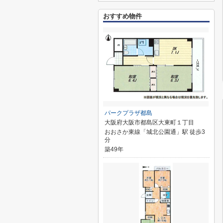
おすすめ物件
パークプラザ都島
大阪府大阪市都島区大東町１丁目
おおさか東線「城北公園通」駅 徒歩3
分
築49年