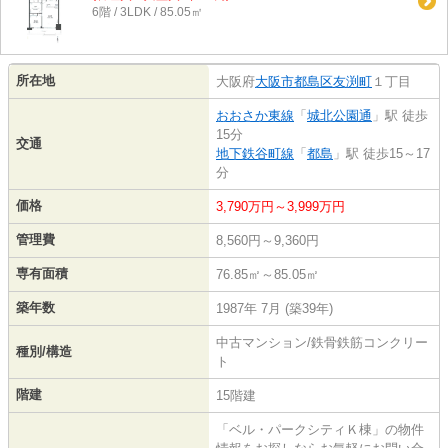
6階 / 3LDK / 85.05㎡
所在地
大阪府
大阪市都島区
友渕町
１丁目
おおさか東線
「
城北公園通
」駅 徒歩
15分
交通
地下鉄谷町線
「
都島
」駅 徒歩15～17
分
価格
3,790万円～3,999万円
管理費
8,560円～9,360円
専有面積
76.85㎡～85.05㎡
築年数
1987年 7月 (築39年)
中古マンション/鉄骨鉄筋コンクリー
種別/構造
ト
階建
15階建
「ベル・パークシティＫ棟」の物件