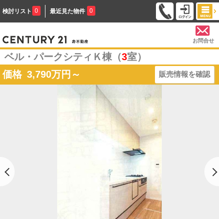
0
0
検討リスト
最近見た物件
お問合せ
ベル・パークシティＫ棟（
3
室）
価格
3,790
万円～
販売情報を確認