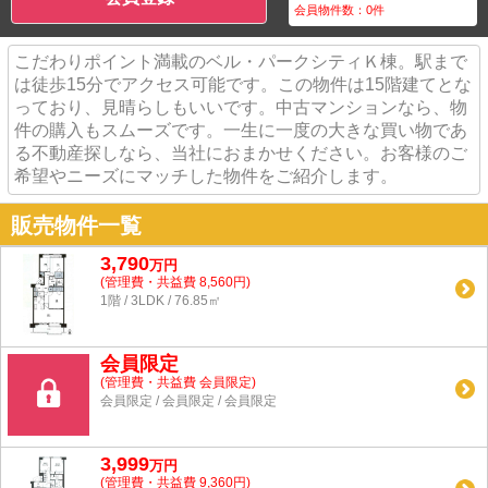
会員物件数：
0
件
こだわりポイント満載のベル・パークシティＫ棟。駅まで
は徒歩15分でアクセス可能です。この物件は15階建てとな
っており、見晴らしもいいです。中古マンションなら、物
件の購入もスムーズです。一生に一度の大きな買い物であ
る不動産探しなら、当社におまかせください。お客様のご
希望やニーズにマッチした物件をご紹介します。
販売物件一覧
3,790
万
円
(管理費・共益費 8,560円)
1階 / 3LDK / 76.85㎡
会員限定
(管理費・共益費
会員限定
)
会員限定
/
会員限定
/
会員限定
3,999
万
円
(管理費・共益費 9,360円)