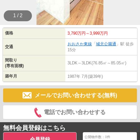
1 / 2
価格
3,790万円～3,999万円
おおさか東線
「
城北公園通
」駅 徒歩
交通
15分
間取り
3LDK～3LDK(76.85㎡～85.05㎡)
(専有面積)
築年月
1987年 7月(築39年)
メールでお問い合わせする(無料)
電話でお問い合わせする
無料会員登録はこちら
公開物件数：
0
件
会員登録